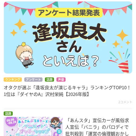
ランキング
アンケート
話題
声優
オタクが選ぶ「逢坂良太が演じるキャラ」ランキングTOP10！
1位は『ダイヤのA』沢村栄純【2026年版】
2コメント
話題
「あんスタ」宣伝カーが風俗求
人宣伝「バニラ」のパロディで
批判殺到「運営の倫理観おかし