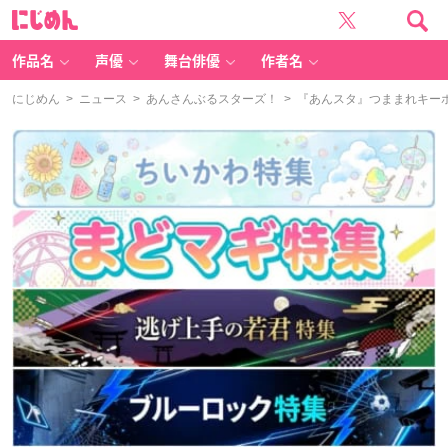
に
じ
め
ん
作品名
声優
舞台俳優
作者名
にじめん
>
ニュース
>
あんさんぶるスターズ！
> 『あんスタ』つままれキーホ