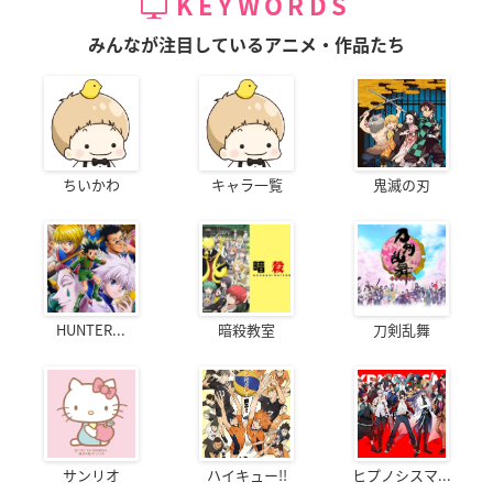
KEYWORDS
みんなが注目しているアニメ・作品たち
ちいかわ
キャラ一覧
鬼滅の刃
HUNTER...
暗殺教室
刀剣乱舞
サンリオ
ハイキュー!!
ヒプノシスマ...