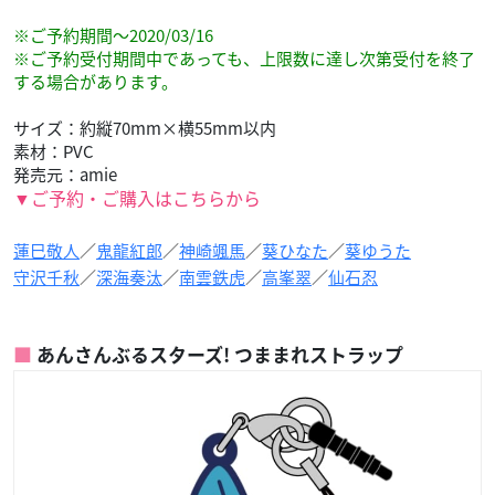
※ご予約期間～2020/03/16
※ご予約受付期間中であっても、上限数に達し次第受付を終了
する場合があります。
サイズ：約縦70mm×横55mm以内
素材：PVC
発売元：amie
▼ご予約・ご購入はこちらから
蓮巳敬人
／
鬼龍紅郎
／
神崎颯馬
／
葵ひなた
／
葵ゆうた
守沢千秋
／
深海奏汰
／
南雲鉄虎
／
高峯翠
／
仙石忍
あんさんぶるスターズ! つままれストラップ