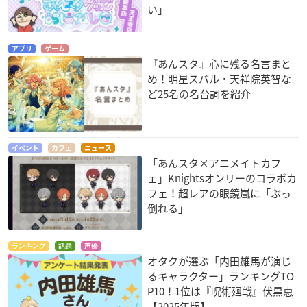
い」
アプリ
ゲーム
『あんスタ』心に残る名言まと
め！明星スバル・天祥院英智な
ど25名の名台詞を紹介
イベント
カフェ
ニュース
「あんスタ×アニメイトカフ
ェ」Knightsオンリーのコラボカ
フェ！超レアの眼鏡嵐に「ぶっ
倒れる」
ランキング
話題
声優
オタクが選ぶ「内田雄馬が演じ
るキャラクター」ランキングTO
P10！1位は『呪術廻戦』伏黒恵
【2025年版】