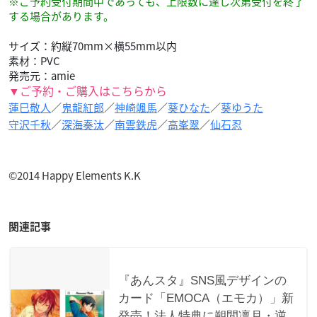
※ご予約受付期間中であっても、上限数に達し次第受付を終了
する場合があります。
サイズ：約縦70mm×横55mm以内
素材：PVC
発売元：amie
▼ご予約・ご購入はこちらから
蓮巳敬人
／
鬼龍紅郎
／
神崎颯馬
／
葵ひなた
／
葵ゆうた
守沢千秋
／
深海奏汰
／
南雲鉄虎
／
高峯翠
／
仙石忍
©2014 Happy Elements K.K
関連記事