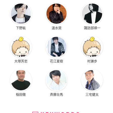
下野紘
速水奨
諏訪部順一
大塚芳忠
花江夏樹
村瀬歩
稲田徹
斉藤壮馬
三宅健太