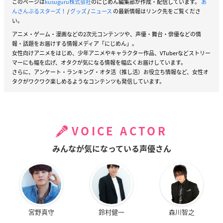
このページは
kusuguru株式会社
のにじめん編集部が作成・配信しています。
あ
んさんぶるスターズ！
/
グッズ
/
ニュース
の最新情報はリンク先をご覧くださ
い。
アニメ・ゲーム・漫画などの2次元コンテンツや、声優・舞台・俳優などの情
報・話題をお届けする情報メディア「にじめん」。
女性向けアニメをはじめ、少年アニメやキャラクター作品、VTuberなどストリー
マーにも幅を広げ、オタクが気になる情報を幅広くお届けしています。
さらに、アンケート・ランキング・オタ活（推し活）お役立ち情報など、女性オ
タクがワクワク楽しめるようなコンテンツも発信しています。
VOICE ACTOR
みんなが気になっている声優さん
宮野真守
鈴村健一
森川智之