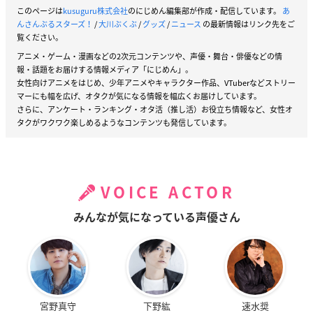
このページは
kusuguru株式会社
のにじめん編集部が作成・配信しています。
あ
んさんぶるスターズ！
/
大川ぶくぶ
/
グッズ
/
ニュース
の最新情報はリンク先をご
覧ください。
アニメ・ゲーム・漫画などの2次元コンテンツや、声優・舞台・俳優などの情
報・話題をお届けする情報メディア「にじめん」。
女性向けアニメをはじめ、少年アニメやキャラクター作品、VTuberなどストリー
マーにも幅を広げ、オタクが気になる情報を幅広くお届けしています。
さらに、アンケート・ランキング・オタ活（推し活）お役立ち情報など、女性オ
タクがワクワク楽しめるようなコンテンツも発信しています。
VOICE ACTOR
みんなが気になっている声優さん
宮野真守
下野紘
速水奨