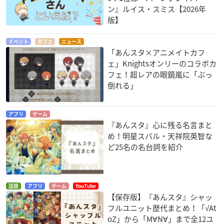
ン』ルイス・スミス【2026年
版】
イベント
カフェ
ニュース
「あんスタ×アニメイトカフ
ェ」Knightsオンリーのコラボカ
フェ！超レアの眼鏡嵐に「ぶっ
倒れる」
アプリ
ゲーム
『あんスタ』心に残る名言まと
め！明星スバル・天祥院英智な
ど25名の名台詞を紹介
話題
アプリ
ゲーム
YouTube
【保存版】『あんスタ』シャッ
フルユニット歴代まとめ！「√At
oZ」から「M∀N∀」まで全12ユ