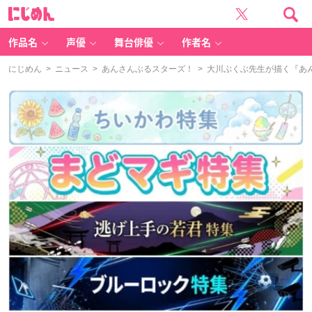
に
じ
め
ん
作品名
声優
舞台俳優
作者名
にじめん
>
ニュース
>
あんさんぶるスターズ！
> 大川ぶくぶ先生が描く『あ