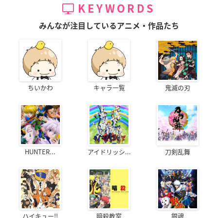
KEYWORDS
みんなが注目しているアニメ・作品たち
ちいかわ
キャラ一覧
鬼滅の刃
HUNTER...
アイドリッシ...
刀剣乱舞
ハイキュー!!
暗殺教室
銀魂