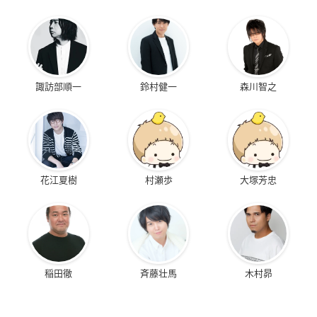
諏訪部順一
鈴村健一
森川智之
花江夏樹
村瀬歩
大塚芳忠
稲田徹
斉藤壮馬
木村昴