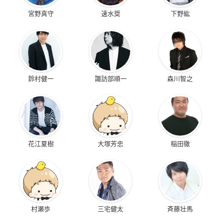
宮野真守
速水奨
下野紘
鈴村健一
諏訪部順一
森川智之
花江夏樹
大塚芳忠
稲田徹
村瀬歩
三宅健太
斉藤壮馬