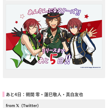
あと4日：朔間 零・蓮巳敬人・真白友也