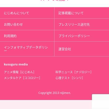
にじめんについて
記事掲載について
お問い合わせ
プレスリリース送付先
利用規約
プライバシーポリシー
インフォマティブデータポリシ
運営会社
ー
kusuguru
media
アニメ情報［にじめん］
科学ニュース［ナゾロジー］
メンタルケア［ココロジー］
心理テスト［シンリ］
Copyright 2013 nijimen.