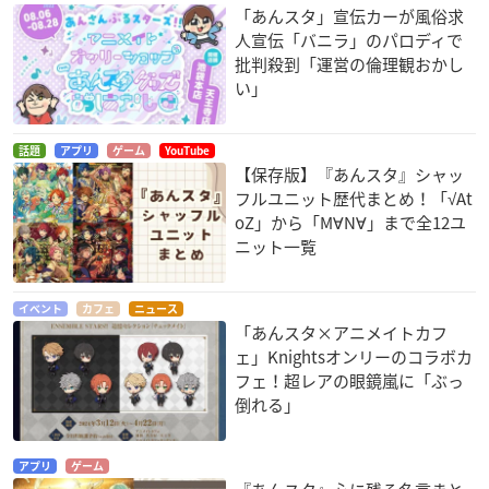
「あんスタ」宣伝カーが風俗求
人宣伝「バニラ」のパロディで
批判殺到「運営の倫理観おかし
い」
話題
アプリ
ゲーム
YouTube
【保存版】『あんスタ』シャッ
フルユニット歴代まとめ！「√At
oZ」から「M∀N∀」まで全12ユ
ニット一覧
イベント
カフェ
ニュース
「あんスタ×アニメイトカフ
ェ」Knightsオンリーのコラボカ
フェ！超レアの眼鏡嵐に「ぶっ
倒れる」
アプリ
ゲーム