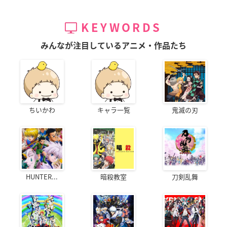
KEYWORDS
みんなが注目しているアニメ・作品たち
ちいかわ
キャラ一覧
鬼滅の刃
HUNTER...
暗殺教室
刀剣乱舞