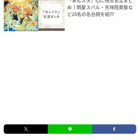
『あんスタ』心に残る名言まと
め！明星スバル・天祥院英智な
ど25名の名台詞を紹介