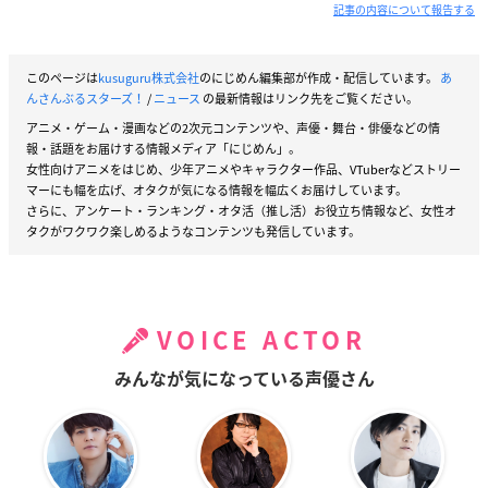
記事の内容について報告する
このページは
kusuguru株式会社
のにじめん編集部が作成・配信しています。
あ
んさんぶるスターズ！
/
ニュース
の最新情報はリンク先をご覧ください。
アニメ・ゲーム・漫画などの2次元コンテンツや、声優・舞台・俳優などの情
報・話題をお届けする情報メディア「にじめん」。
女性向けアニメをはじめ、少年アニメやキャラクター作品、VTuberなどストリー
マーにも幅を広げ、オタクが気になる情報を幅広くお届けしています。
さらに、アンケート・ランキング・オタ活（推し活）お役立ち情報など、女性オ
タクがワクワク楽しめるようなコンテンツも発信しています。
VOICE ACTOR
みんなが気になっている声優さん