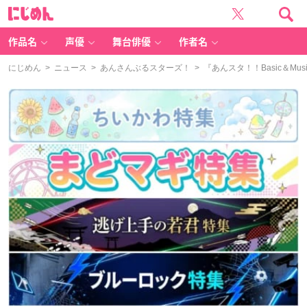
に
じ
め
ん
作品名
声優
舞台俳優
作者名
にじめん
>
ニュース
>
あんさんぶるスターズ！
> 『あんスタ！！Basic＆