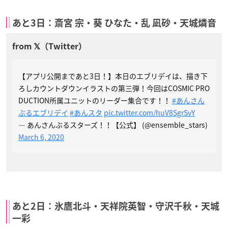
あと3日：斎宮 宗・葵 ひなた・乱 凪砂・天城燐音
【アプリ公開まであと3日！】本日のエブリデイは、描き下
ろしカウントダウンイラストの第三弾！今回はCOSMIC PRO
DUCTION所属ユニットのリーダー集合です！！
#あんさん
ぶるエブリデイ
#あんスタ
pic.twitter.com/huV8SgrSvY
— あんさんぶるスターズ！！【公式】 (@ensemble_stars)
March 6, 2020
あと2日：氷鷹北斗・天祥院英智・守沢千秋・天城
一彩