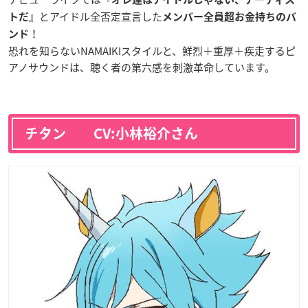
』とアイドル全否定宣言した
トだ
メンバー全員超お金持ちのバ
！
ンド
恐れを知らないNAMAIKIスタイルと、鮮烈＋重厚＋疾走するピ
アノサウンドは、聴く者の第六感を刺激革命しています。
チタン CV:小林裕介さん