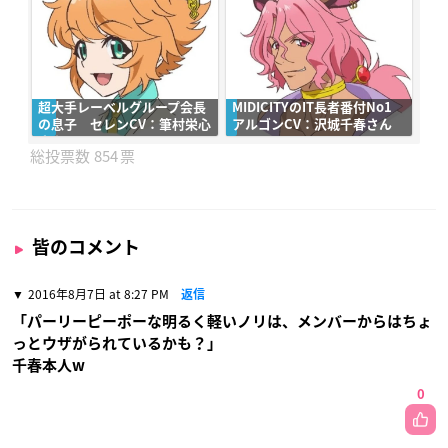
超大手レーベルグループ会長
MIDICITYのIT長者番付No1
の息子 セレンCV：筆村栄心
アルゴンCV：沢城千春さん
さん
854
皆のコメント
2016年8月7日 at 8:27 PM
返信
「パーリーピーポーな明るく軽いノリは、メンバーからはちょ
っとウザがられているかも？」
千春本人w
0