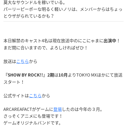
莫大なサウンドルを稼いでいる。
パーリーピーポーな明るく軽いノリは、メンバーからはちょっ
とウザがられているかも？
本日解禁のキャスト4名は現在放送中のにこにゃまに
！
出演中
まだ間に合いますので、よろしければぜひ！
放送は
こちら
から
は
よりTOKYO MXほかにて放送
『SHOW BY ROCK!!』2期
10月
スタート！
公式サイトは
こちら
から
ARCAREAFACTがゲームに
登場
したのは今年の３月。
さっそくアニメにも登場です！
ゲームオリジナルバンドです。