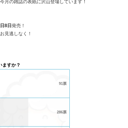
今月の雑誌の表紙に沢山登場しています！
日8日
発売！
お見逃しなく！
いますか？
91
286