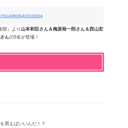
tus/761409695433109504
衛部』より
山本和臣さん＆梅原裕一郎さん＆西山宏
さん
の5名が登場！
を買えばいいんだ！？