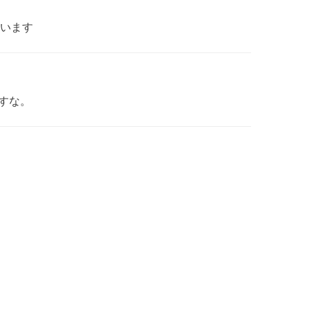
います
ですな。