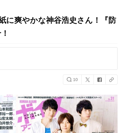
の表紙に爽やかな神谷浩史さん！『防
合！
10