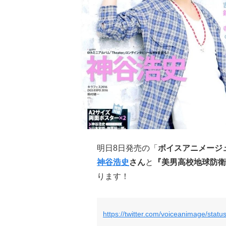
明日8日発売の「
ボイスアニメージュ 
神谷浩史
さん
と
『美男高校地球防衛部
ります！
https://twitter.com/voiceanimage/sta