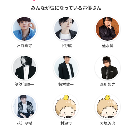
みんなが気になっている声優さん
宮野真守
下野紘
速水奨
諏訪部順一
鈴村健一
森川智之
花江夏樹
村瀬歩
大塚芳忠