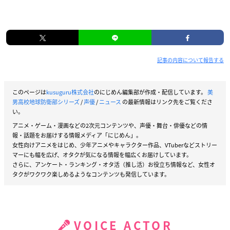
記事の内容について報告する
このページは
kusuguru株式会社
のにじめん編集部が作成・配信しています。
美
男高校地球防衛部シリーズ
/
声優
/
ニュース
の最新情報はリンク先をご覧くださ
い。
アニメ・ゲーム・漫画などの2次元コンテンツや、声優・舞台・俳優などの情
報・話題をお届けする情報メディア「にじめん」。
女性向けアニメをはじめ、少年アニメやキャラクター作品、VTuberなどストリー
マーにも幅を広げ、オタクが気になる情報を幅広くお届けしています。
さらに、アンケート・ランキング・オタ活（推し活）お役立ち情報など、女性オ
タクがワクワク楽しめるようなコンテンツも発信しています。
VOICE ACTOR