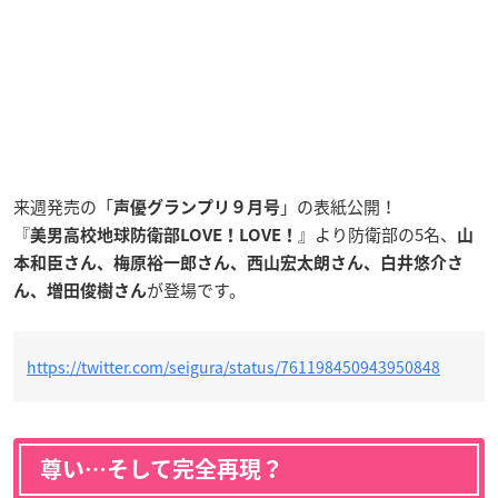
来週発売の「
」の表紙公開！
声優グランプリ９月号
『
』より防衛部の5名、
美男高校地球防衛部LOVE！LOVE！
山
本和臣さん、梅原裕一郎さん、西山宏太朗さん、白井悠介さ
が登場です。
ん、増田俊樹さん
https://twitter.com/seigura/status/761198450943950848
尊い…そして完全再現？