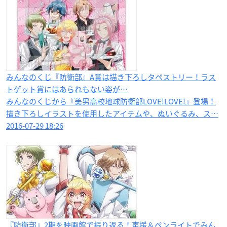
みんなのくじ『防衛部』A賞は描き下ろしタペストリー！ラス
トゲット賞にはあられもない姿が…
みんなのくじから『美男高校地球防衛部LOVE!LOVE!』登場！
描き下ろしイラストを使用したアイテムや、ぬいぐるみ、ス…
2016-07-29 18:26
『防衛部』2期を映画館で振り返る！声援＆ペンライトでみん