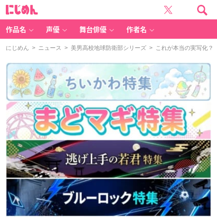
に
じ
め
ん
作品名
声優
舞台俳優
作者名
にじめん
>
ニュース
>
美男高校地球防衛部シリーズ
> これが本当の実写化？