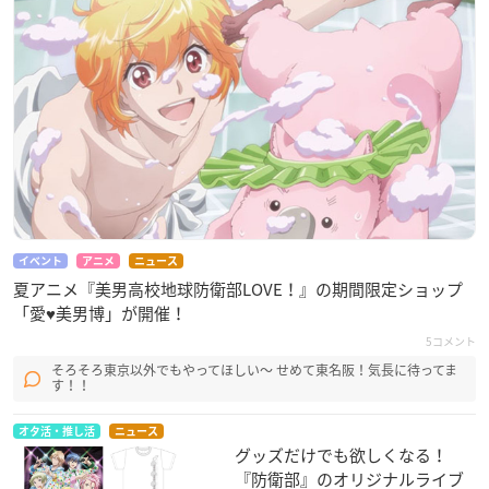
イベント
アニメ
ニュース
夏アニメ『美男高校地球防衛部LOVE！』の期間限定ショップ
「愛♥美男博」が開催！
5コメント
そろそろ東京以外でもやってほしい〜 せめて東名阪！気長に待ってま
す！！
オタ活・推し活
ニュース
グッズだけでも欲しくなる！
『防衛部』のオリジナルライブ