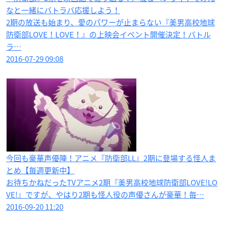
なと一緒にバトラバ応援しよう！
2期の放送も始まり、愛のパワーが止まらない『美男高校地球
防衛部LOVE！LOVE！』の上映会イベント開催決定！バトル
ラ…
2016-07-29 09:08
今回も豪華声優陣！アニメ『防衛部LL』2期に登場する怪人ま
とめ【毎週更新中】
お待ちかねだったTVアニメ2期『美男高校地球防衛部LOVE!LO
VE!』ですが、やはり2期も怪人役の声優さんが豪華！毎…
2016-09-20 11:20