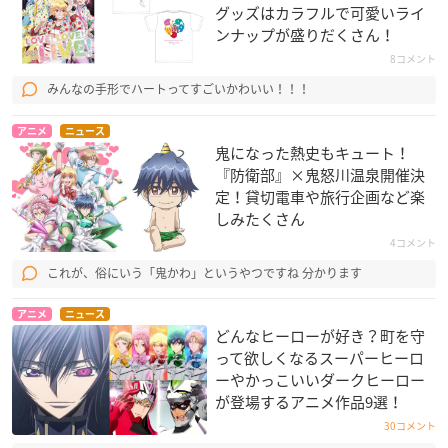
グッズはカラフルで可愛いライ
ンナップが盛りだくさん！
8コメント
みんなの手形でハートってすごいかわいい！！！
アニメ
ニュース
鬼になった熱史もキュート！
『防衛部』×鬼怒川温泉開催決
定！貸切電車や旅行企画など楽
しみたくさん
4コメント
これが、俗にいう「鬼かわ」というやつですね 分かります
アニメ
ニュース
どんなヒーローが好き？町を守
って欲しくなるスーパーヒーロ
ーやかっこいいダークヒーロー
が登場するアニメ作品9選！
30コメント