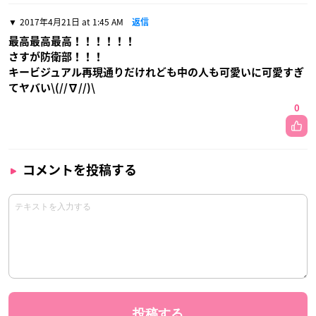
2017年4月21日 at 1:45 AM
返信
最高最高最高！！！！！！
さすが防衛部！！！
キービジュアル再現通りだけれども中の人も可愛いに可愛すぎ
てヤバい\(//∇//)\
0
コメントを投稿する