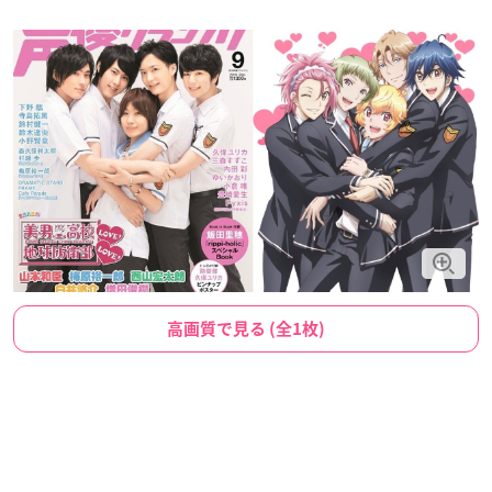
高画質で見る (全1枚)