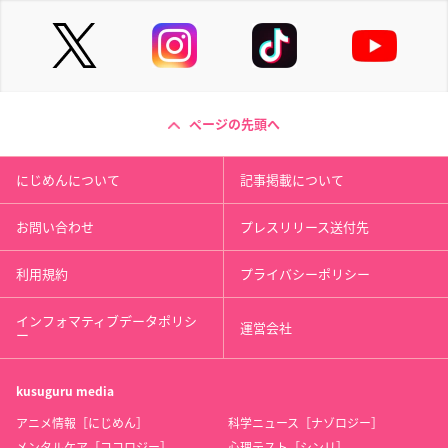
ページの先頭へ
にじめんについて
記事掲載について
お問い合わせ
プレスリリース送付先
利用規約
プライバシーポリシー
インフォマティブデータポリシ
運営会社
ー
kusuguru
media
アニメ情報［にじめん］
科学ニュース［ナゾロジー］
メンタルケア［ココロジー］
心理テスト［シンリ］