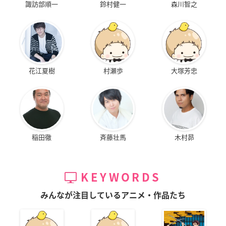
諏訪部順一
鈴村健一
森川智之
花江夏樹
村瀬歩
大塚芳忠
稲田徹
斉藤壮馬
木村昴
KEYWORDS
みんなが注目しているアニメ・作品たち