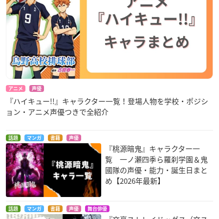
アニメ
声優
『ハイキュー!!』キャラクター一覧！登場人物を学校・ポジシ
ョン・アニメ声優つきで全紹介
話題
マンガ
書籍
声優
『桃源暗鬼』キャラクター一
覧 一ノ瀬四季ら羅刹学園＆鬼
國隊の声優・能力・誕生日まと
め【2026年最新】
話題
マンガ
書籍
声優
舞台俳優