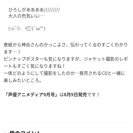
ひろしがああああ/////////
大人の色気ﾑﾝﾑﾝ…
(っ’-‘)╮ =͟͟͞͞♡)`ω’* )
表紙から神谷さんのかっこよさ、伝わってくるのすごくわかり
ます…！
ピンナップポスターも気になりますが、ジャケット撮影のレポ
ートもすごく気になりますね！
一体どのようにして撮影をしたのか…発売されるCDと一緒に
楽しみたいところ。
は
です！
「声優アニメディア9月号」
8月9日発売