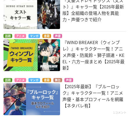
『文豪ストレイドッグス（文ス
ト）』キャラ一覧【2026年最新
版】全組織の登場人物を異能
力・声優つきで紹介
話題
アニメ
マンガ
書籍
声優
『WIND BREAKER（ウィンブ
レ）』キャラクター一覧！アニ
メ声優・防風鈴・獅子頭連・KE
EL・六方一座まとめ【2025年最
新】
話題
アニメ
マンガ
書籍
舞台
声優
【2025年最新】『ブルーロッ
ク』キャラクター一覧！アニメ
声優・基本プロフィールを網羅
【ネタバレ有】
1コメント