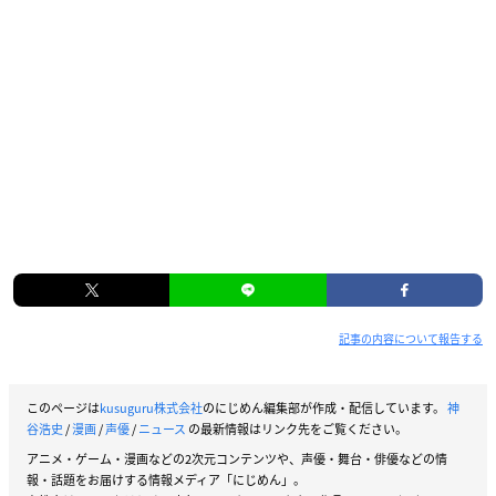
記事の内容について報告する
このページは
kusuguru株式会社
のにじめん編集部が作成・配信しています。
神
谷浩史
/
漫画
/
声優
/
ニュース
の最新情報はリンク先をご覧ください。
アニメ・ゲーム・漫画などの2次元コンテンツや、声優・舞台・俳優などの情
報・話題をお届けする情報メディア「にじめん」。