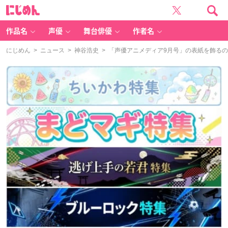
に
じ
め
ん
作品名
声優
舞台俳優
作者名
にじめん
>
ニュース
>
神谷浩史
> 「声優アニメディア9月号」の表紙を飾る