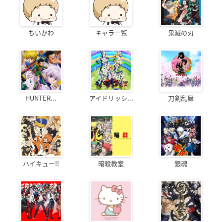
ちいかわ
キャラ一覧
鬼滅の刃
HUNTER...
アイドリッシ...
刀剣乱舞
ハイキュー!!
暗殺教室
銀魂