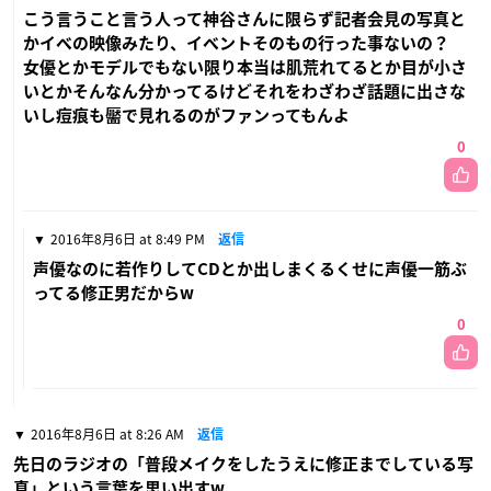
こう言うこと言う人って神谷さんに限らず記者会見の写真と
かイベの映像みたり、イベントそのもの行った事ないの？
女優とかモデルでもない限り本当は肌荒れてるとか目が小さ
いとかそんなん分かってるけどそれをわざわざ話題に出さな
いし痘痕も靨で見れるのがファンってもんよ
0
2016年8月6日 at 8:49 PM
返信
声優なのに若作りしてCDとか出しまくるくせに声優一筋ぶ
ってる修正男だからw
0
2016年8月6日 at 8:26 AM
返信
先日のラジオの「普段メイクをしたうえに修正までしている写
真」という言葉を思い出すw