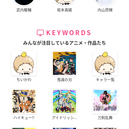
武内駿輔
坂本真綾
内山昂輝
KEYWORDS
みんなが注目しているアニメ・作品たち
ちいかわ
鬼滅の刃
キャラ一覧
ハイキュー!!
アイドリッシ...
刀剣乱舞