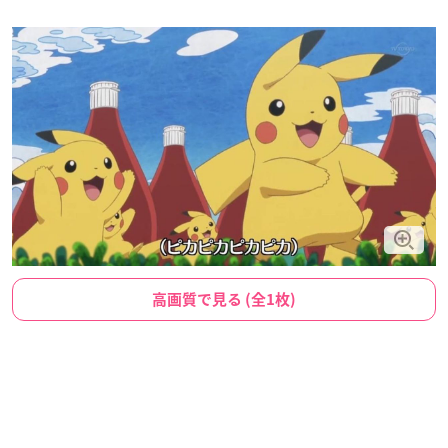
高画質で見る (全1枚)