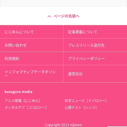
ページの先頭へ
にじめんについて
記事掲載について
お問い合わせ
プレスリリース送付先
利用規約
プライバシーポリシー
インフォマティブデータポリシ
運営会社
ー
kusuguru
media
アニメ情報［にじめん］
科学ニュース［ナゾロジー］
メンタルケア［ココロジー］
心理テスト［シンリ］
Copyright 2013 nijimen.