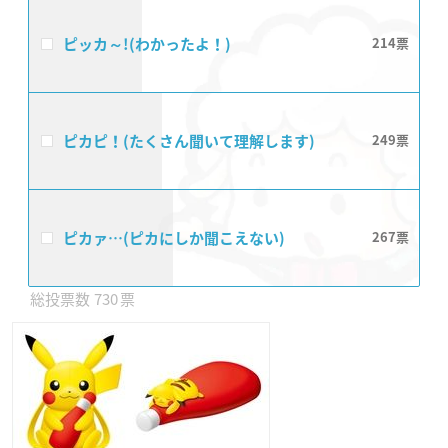
ピッカ～!(わかったよ！)
214
ピカピ！(たくさん聞いて理解します)
249
ピカァ…(ピカにしか聞こえない)
267
730