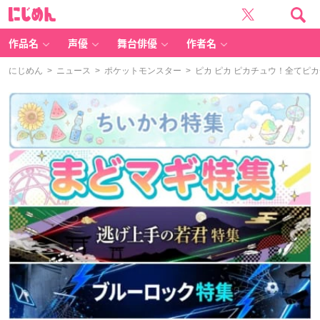
に
じ
め
ん
作品名
声優
舞台俳優
作者名
にじめん
>
ニュース
>
ポケットモンスター
> ピカ ピカ ピカチュウ！全て