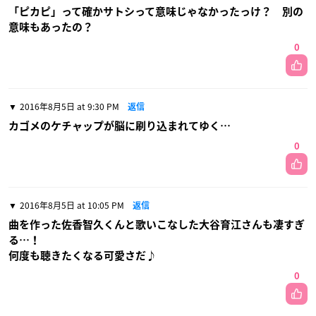
「ピカピ」って確かサトシって意味じゃなかったっけ？ 別の
意味もあったの？
0
2016年8月5日 at 9:30 PM
返信
カゴメのケチャップが脳に刷り込まれてゆく…
0
2016年8月5日 at 10:05 PM
返信
曲を作った佐香智久くんと歌いこなした大谷育江さんも凄すぎ
る…！
何度も聴きたくなる可愛さだ♪
0