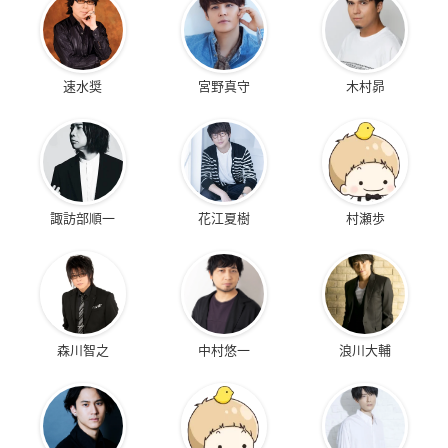
速水奨
宮野真守
木村昴
諏訪部順一
花江夏樹
村瀬歩
森川智之
中村悠一
浪川大輔