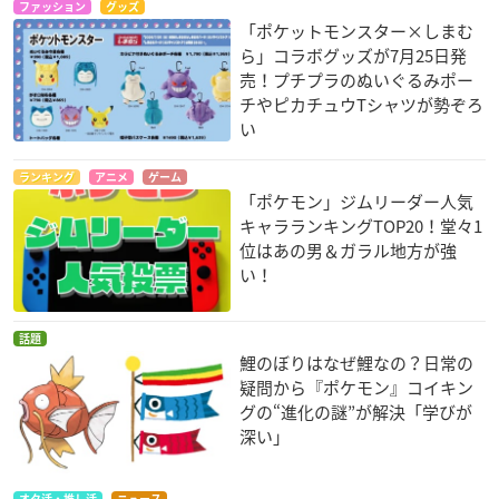
ファッション
グッズ
「ポケットモンスター×しまむ
ら」コラボグッズが7月25日発
売！プチプラのぬいぐるみポー
チやピカチュウTシャツが勢ぞろ
い
ランキング
アニメ
ゲーム
「ポケモン」ジムリーダー人気
キャラランキングTOP20！堂々1
位はあの男＆ガラル地方が強
い！
話題
鯉のぼりはなぜ鯉なの？日常の
疑問から『ポケモン』コイキン
グの“進化の謎”が解決「学びが
深い」
オタ活・推し活
ニュース