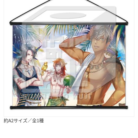
約A2サイズ／全1種