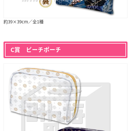
約39×39cm／全1種
C賞 ビーチポーチ