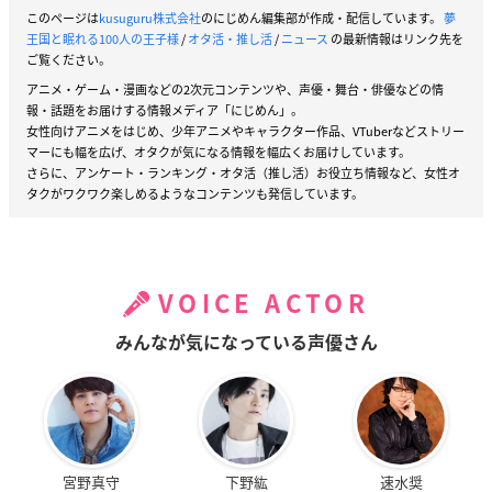
このページは
kusuguru株式会社
のにじめん編集部が作成・配信しています。
夢
王国と眠れる100人の王子様
/
オタ活・推し活
/
ニュース
の最新情報はリンク先を
ご覧ください。
アニメ・ゲーム・漫画などの2次元コンテンツや、声優・舞台・俳優などの情
報・話題をお届けする情報メディア「にじめん」。
女性向けアニメをはじめ、少年アニメやキャラクター作品、VTuberなどストリー
マーにも幅を広げ、オタクが気になる情報を幅広くお届けしています。
さらに、アンケート・ランキング・オタ活（推し活）お役立ち情報など、女性オ
タクがワクワク楽しめるようなコンテンツも発信しています。
VOICE ACTOR
みんなが気になっている声優さん
宮野真守
下野紘
速水奨