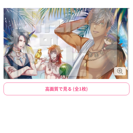
高画質で見る (全1枚)