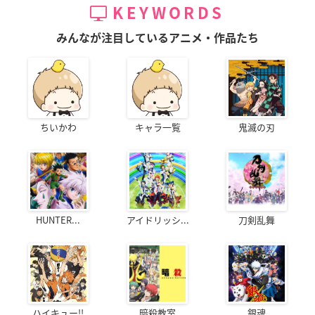
KEYWORDS
みんなが注目しているアニメ・作品たち
ちいかわ
キャラ一覧
鬼滅の刃
HUNTER...
アイドリッシ...
刀剣乱舞
ハイキュー!!
暗殺教室
銀魂