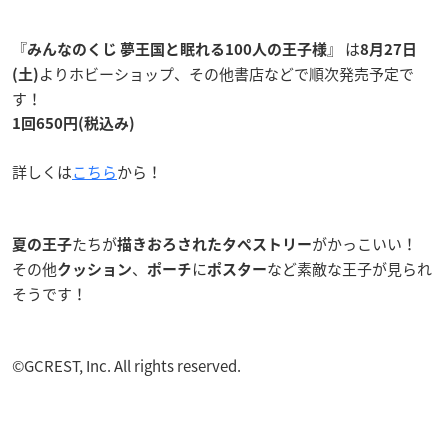
『
』 は
みんなのくじ 夢王国と眠れる100人の王子様
8月27日
よりホビーショップ、その他書店などで順次発売予定で
(土)
す！
1回650円(税込み)
詳しくは
こちら
から！
たちが
がかっこいい！
夏の王子
描きおろされたタペストリー
その他
、
に
など素敵な王子が見られ
クッション
ポーチ
ポスター
そうです！
©GCREST, Inc. All rights reserved.