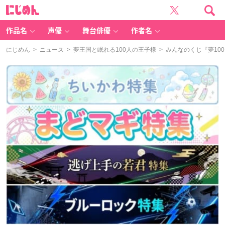
に
じ
め
ん
作品名
声優
舞台俳優
作者名
にじめん
>
ニュース
>
夢王国と眠れる100人の王子様
> みんなのくじ『夢1