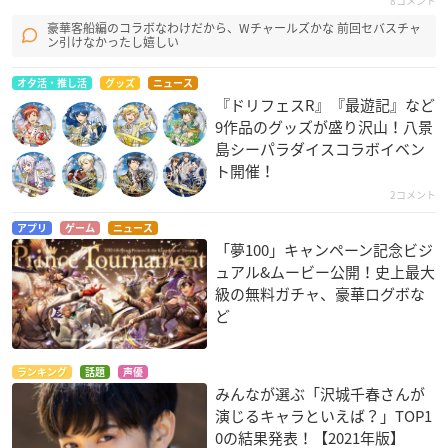
8コメント
豪華客船編のコラボなわけだから、Wチャールズかな 前回セバスチャ
ン引けなかったし嬉しい
オタ活・推し活
グッズ
ニュース
『ドリフェスR』『最遊記』など
9作品のグッズが盛り沢山！八景
島シーパラダイスコラボイベン
ト開催！
2コメント
アプリ
ゲーム
ニュース
「夢100」キャンペーン記念ビジ
ュアル&ムービー公開！史上最大
級の無料ガチャ、豪華ログボな
ど
ランキング
話題
声優
みんなが選ぶ「沢城千春さんが
演じるキャラといえば？」TOP1
0の結果発表！【2021年版】