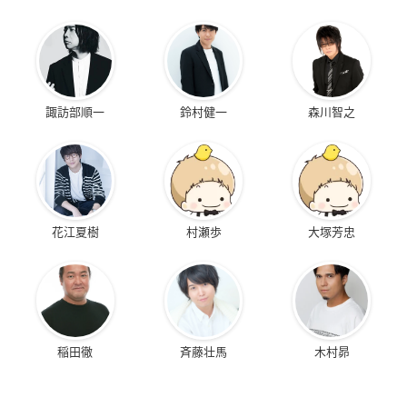
諏訪部順一
鈴村健一
森川智之
花江夏樹
村瀬歩
大塚芳忠
稲田徹
斉藤壮馬
木村昴