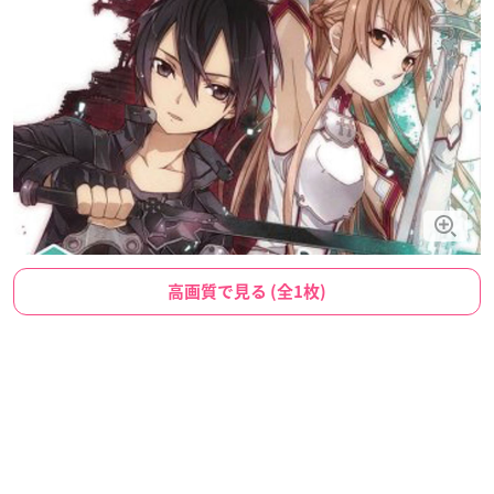
高画質で見る (全1枚)