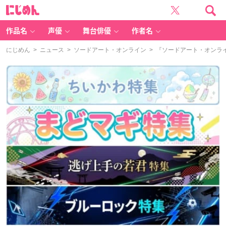
に
じ
め
ん
作品名
声優
舞台俳優
作者名
にじめん
>
ニュース
>
ソードアート・オンライン
> 『ソードアート・オンラ