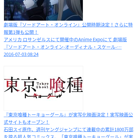
劇場版『ソードアート・オンライン』公開時期決定！さらに特
報第1弾も公開！
アメリカ ロサンゼルスにて開催中のAnime Expoにて 劇場版
『ソードアート・オンライン-オーディナル・スケール-…
2016-07-03 08:24
『東京喰種トーキョーグール』が実写化映画決定！実写映画公
式サイトもオープン！
石田スイ原作、週刊ヤングジャンプにて連載中の累計1800万部
を誇る超人気コミックス、「東京喰種トーキョーグール」が実