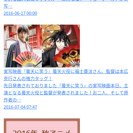
写…
2016-06-17 00:00
実写映画『曇天に笑う』曇天火役に福士蒼汰さん、監督は本広
克行さんの強力タッグ！
先日発表されておりました『曇天に笑う』の実写映画本日、主
演となる曇天火役と監督が発表されました！お二人、そして原
作者の…
2016-07-04 07:47