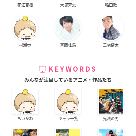
花江夏樹
大塚芳忠
稲田徹
村瀬歩
斉藤壮馬
三宅健太
KEYWORDS
みんなが注目しているアニメ・作品たち
ちいかわ
キャラ一覧
鬼滅の刃