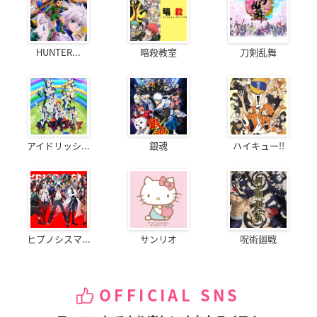
HUNTER...
暗殺教室
刀剣乱舞
アイドリッシ...
銀魂
ハイキュー!!
ヒプノシスマ...
サンリオ
呪術廻戦
OFFICIAL SNS