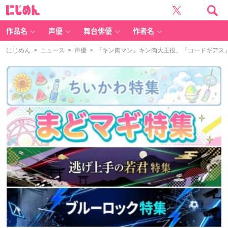
に
じ
め
ん
作品名
声優
舞台俳優
作者名
にじめん
>
ニュース
>
声優
> 『キン肉マン』キン肉大王役、『コードギアス