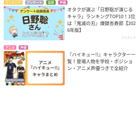
ランキング
アンケート
話題
声優
オタクが選ぶ「日野聡が演じる
キャラ」ランキングTOP10！1位
は『鬼滅の刃』煉󠄁獄杏寿郎【202
6年版】
2コメント
アニメ
声優
『ハイキュー!!』キャラクター一
覧！登場人物を学校・ポジショ
ン・アニメ声優つきで全紹介