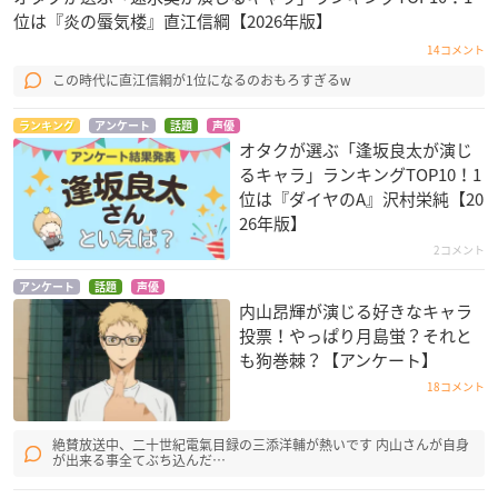
位は『炎の蜃気楼』直江信綱【2026年版】
14コメント
この時代に直江信綱が1位になるのおもろすぎるw
ランキング
アンケート
話題
声優
オタクが選ぶ「逢坂良太が演じ
るキャラ」ランキングTOP10！1
位は『ダイヤのA』沢村栄純【20
26年版】
2コメント
アンケート
話題
声優
内山昂輝が演じる好きなキャラ
投票！やっぱり月島蛍？それと
も狗巻棘？【アンケート】
18コメント
絶賛放送中、二十世紀電氣目録の三添洋輔が熱いです 内山さんが自身
が出来る事全てぶち込んだ…