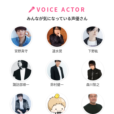
VOICE ACTOR
みんなが気になっている声優さん
宮野真守
速水奨
下野紘
諏訪部順一
鈴村健一
森川智之