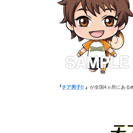
『
チア男子!!
』
が全国4ヵ所にある