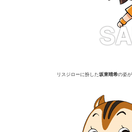
リスジローに扮した
坂東晴希
の姿が