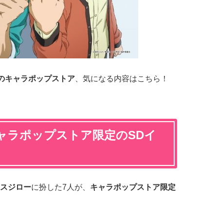
』のキャラポップストア
、気になる内容はこちら！
ャラポップストア限定のSDイ
スジロー
に扮した7人が、
キ
ャラポップストア限定