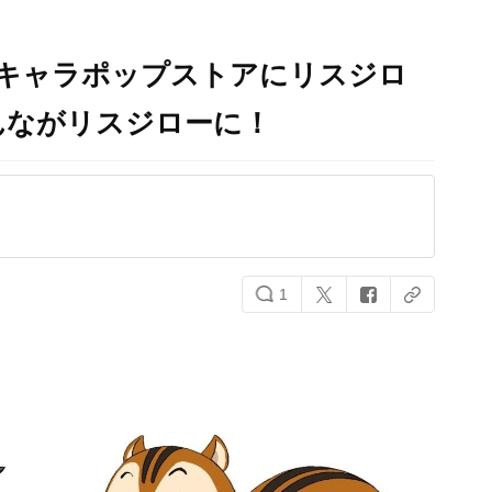
』キャラポップストアにリスジロ
んながリスジローに！
1