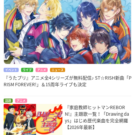
イベント
ライブ
アニメ
ニュース
『うたプリ』アニメ全4シリーズが無料配信♪ ST☆RISH新曲「P
RISM FOREVER!」＆15周年ライブも決定
話題
アニメ
『家庭教師ヒットマンREBOR
N!』主題歌一覧！「Drawing da
ys」はじめ歴代楽曲を完全網羅
【2026年最新】