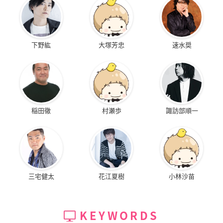
下野紘
大塚芳忠
速水奨
稲田徹
村瀬歩
諏訪部順一
三宅健太
花江夏樹
小林沙苗
KEYWORDS