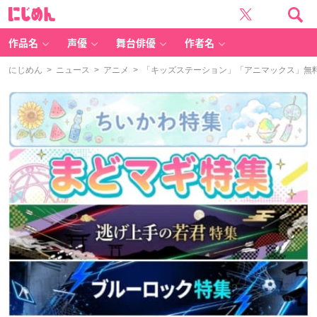
に
じ
め
ん
作品名
声優
舞台俳優
作者名
にじめん
>
ニュース
>
アニメ
> 「キッズステーション」「アニマックス」無