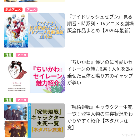
劇場アニメ
アニメ
『アイドリッシュセブン』見る
順番・時系列・TVアニメ＆劇場
版全作品まとめ【2026年最新】
話題
アニメ
『ちいかわ』怖いのに可愛いセ
イレーンの魅力6選！人魚を2匹
乗せた巨体と喋り方のギャップ
が尊い
話題
アニメ
『呪術廻戦』キャラクター生死
一覧！登場人物の生存状況をわ
かりやすく紹介【ネタバレ注
意】
5コメント