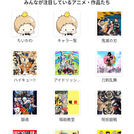
みんなが注目しているアニメ・作品たち
ちいかわ
キャラ一覧
鬼滅の刃
ハイキュー!!
アイドリッシ...
刀剣乱舞
銀魂
暗殺教室
呪術廻戦