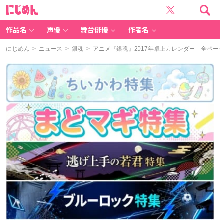
に
じ
め
ん
作品名
声優
舞台俳優
作者名
にじめん
>
ニュース
>
銀魂
> アニメ『銀魂』2017年卓上カレンダー 全ペ