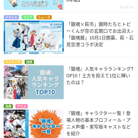
2コメント
イベント
フェア
ニュース
「銀魂×萩市」銀時たちとトビ
ーくんが空の玄関口でお出迎え♪
「銀魂暦」10月1日開幕、萩・石
見空港コラボ決定
ランキング
話題
『銀魂』人気キャラランキングT
OP10！土方を抑えて1位に輝い
たのは？
話題
アニメ
『銀魂』キャラクター一覧！登
場人物の基本プロフィール・ア
ニメ声優・実写版キャストなど
を紹介