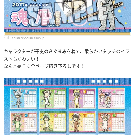
animate-onlineshop.jp
キャラクターが
を着て、柔らかいタッチのイラ
干支のきぐるみ
ストもかわいい！
なんと豪華に全ページ
です！
描き下ろし