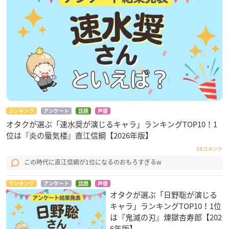
ランキング
アンケート
話題
声優
オタクが選ぶ「速水奨が演じるキャラ」ランキングTOP10！1
位は『炎の蜃気楼』直江信綱【2026年版】
14コメント
この時代に直江信綱が1位になるのおもろすぎるw
ランキング
アンケート
話題
声優
オタクが選ぶ「日野聡が演じる
キャラ」ランキングTOP10！1位
は『鬼滅の刃』煉󠄁獄杏寿郎【202
6年版】