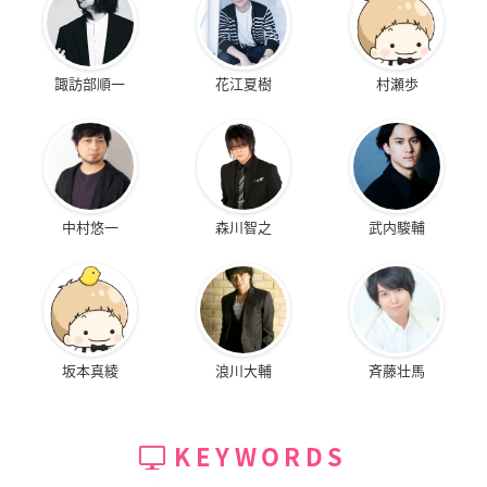
諏訪部順一
花江夏樹
村瀬歩
中村悠一
森川智之
武内駿輔
坂本真綾
浪川大輔
斉藤壮馬
KEYWORDS