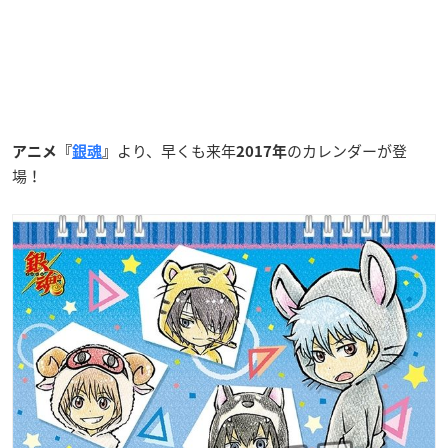
より、早くも来年
のカレンダーが登
アニメ『
銀魂
』
2017年
場！