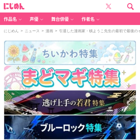
に
じ
め
ん
作品名
声優
舞台俳優
作者名
にじめん
>
ニュース
>
漫画
> 引退した漫画家・槙ようこ先生の最初で最後の