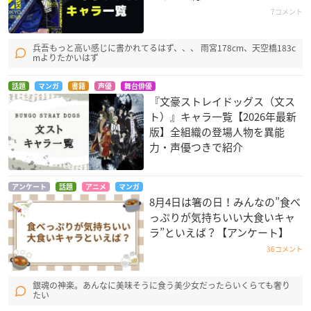
7コメント
兵吾もっと高い感じに書かれてるはず、、、 雨宮178cm、天空橋183c
mよりたかいはず
話題
マンガ
書籍
声優
舞台俳優
『文豪ストレイドッグス（文ス
ト）』キャラ一覧【2026年最新
版】全組織の登場人物を異能
力・声優つきで紹介
アンケート
話題
アニメ
マンガ
8月4日は箸の日！みんなの”食べ
っぷりが気持ちいい大食いキャ
ラ”といえば？【アンケート】
36コメント
銀魂の神楽。あんなに美味そうに食う美少女だったらいくらても奢り
たい