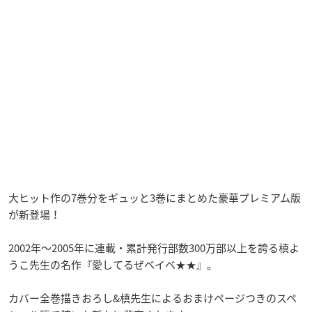
大ヒット作の7巻分をギュッと3巻にまとめた豪華プレミアム版
が新登場！
2002年～2005年に連載・累計発行部数300万部以上を誇る槙よ
うこ先生の名作『愛してるぜベイベ★★』。
カバー全巻描きおろし&槙先生によるおまけページつきのスペ