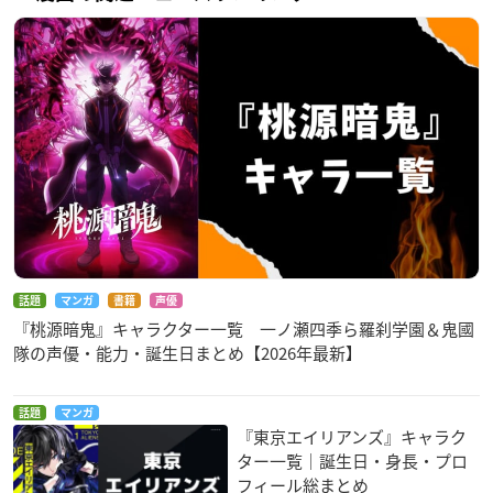
話題
マンガ
書籍
声優
『桃源暗鬼』キャラクター一覧 一ノ瀬四季ら羅刹学園＆鬼國
隊の声優・能力・誕生日まとめ【2026年最新】
話題
マンガ
『東京エイリアンズ』キャラク
ター一覧｜誕生日・身長・プロ
フィール総まとめ