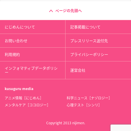
ページの先頭へ
にじめんについて
記事掲載について
お問い合わせ
プレスリリース送付先
利用規約
プライバシーポリシー
インフォマティブデータポリシ
運営会社
ー
kusuguru
media
アニメ情報［にじめん］
科学ニュース［ナゾロジー］
メンタルケア［ココロジー］
心理テスト［シンリ］
Copyright 2013 nijimen.