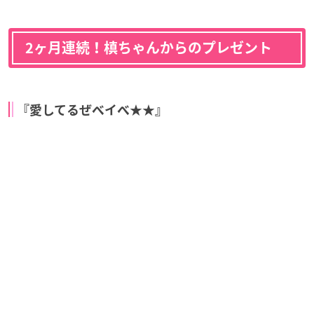
2ヶ月連続！槙ちゃんからのプレゼント
『愛してるぜベイべ★★』