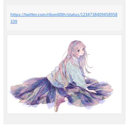
https://twitter.com/ribon60th/status/1234738409458958
339