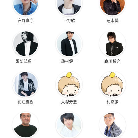
宮野真守
下野紘
速水奨
諏訪部順一
鈴村健一
森川智之
花江夏樹
大塚芳忠
村瀬歩