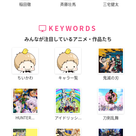
稲田徹
斉藤壮馬
三宅健太
KEYWORDS
みんなが注目しているアニメ・作品たち
ちいかわ
キャラ一覧
鬼滅の刃
HUNTER...
アイドリッシ...
刀剣乱舞