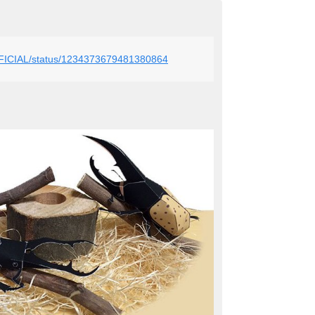
FFICIAL/status/1234373679481380864