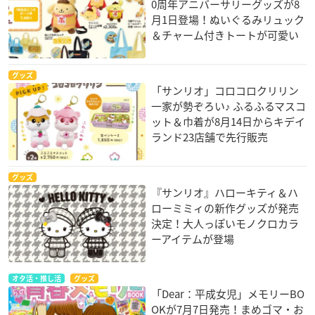
0周年アニバーサリーグッズが8
月1日登場！ぬいぐるみリュック
＆チャーム付きトートが可愛い
グッズ
「サンリオ」コロコロクリリン
一家が勢ぞろい♪ ふるふるマスコ
ット＆巾着が8月14日からキデイ
ランド23店舗で先行販売
グッズ
『サンリオ』ハローキティ＆ハ
ローミミィの新作グッズが発売
決定！大人っぽいモノクロカラ
ーアイテムが登場
オタ活・推し活
グッズ
「Dear：平成女児」メモリーBO
OKが7月7日発売！まめゴマ・お