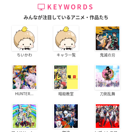
KEYWORDS
みんなが注目しているアニメ・作品たち
ちいかわ
キャラ一覧
鬼滅の刃
HUNTER...
暗殺教室
刀剣乱舞