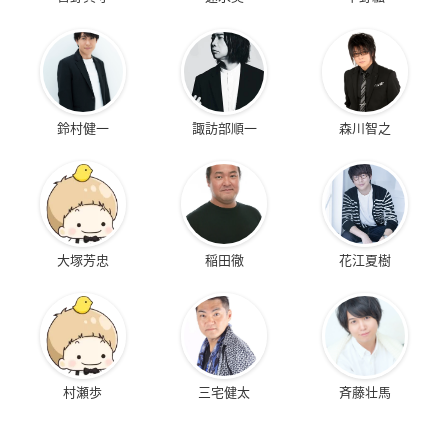
鈴村健一
諏訪部順一
森川智之
大塚芳忠
稲田徹
花江夏樹
村瀬歩
三宅健太
斉藤壮馬