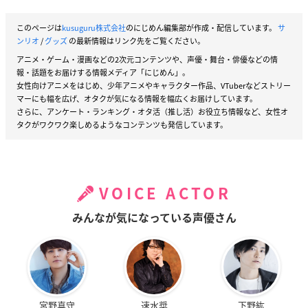
このページは
kusuguru株式会社
のにじめん編集部が作成・配信しています。
サ
ンリオ
/
グッズ
の最新情報はリンク先をご覧ください。
アニメ・ゲーム・漫画などの2次元コンテンツや、声優・舞台・俳優などの情
報・話題をお届けする情報メディア「にじめん」。
女性向けアニメをはじめ、少年アニメやキャラクター作品、VTuberなどストリー
マーにも幅を広げ、オタクが気になる情報を幅広くお届けしています。
さらに、アンケート・ランキング・オタ活（推し活）お役立ち情報など、女性オ
タクがワクワク楽しめるようなコンテンツも発信しています。
VOICE ACTOR
みんなが気になっている声優さん
宮野真守
速水奨
下野紘