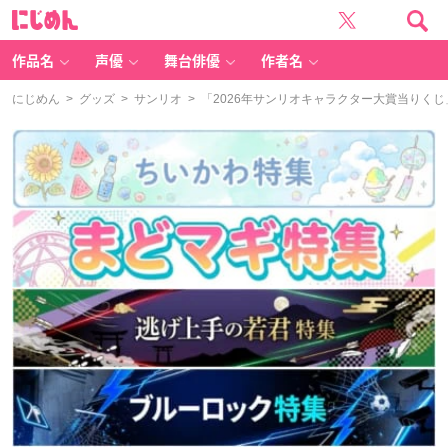
に
じ
め
ん
作品名
声優
舞台俳優
作者名
にじめん
>
グッズ
>
サンリオ
> 「2026年サンリオキャラクター大賞当りく