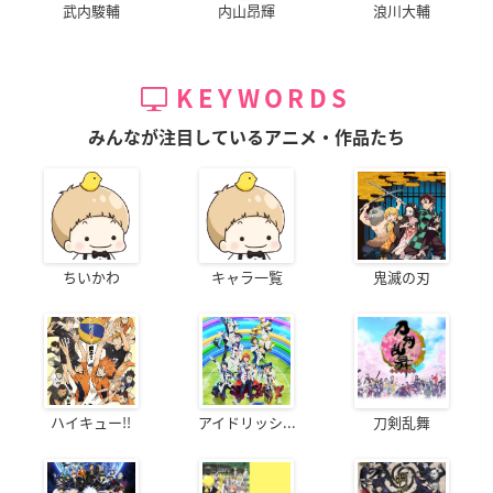
武内駿輔
内山昂輝
浪川大輔
KEYWORDS
みんなが注目しているアニメ・作品たち
ちいかわ
キャラ一覧
鬼滅の刃
ハイキュー!!
アイドリッシ...
刀剣乱舞