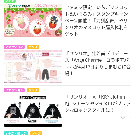
フェア
ファミマ限定「いちごマスコッ
トぬいぐるみ」スタンプキャン
ペーン開催！『刀剣乱舞』やサ
ンリオのマスコット購入権利を
ゲット
ファッション
グッズ
「サンリオ」辻希美プロデュー
ス「Ange Charme」コラボアパ
レルが4月12日よりしまむらに登
場！
ファッション
グッズ
「サンリオ」×「KRY clothin
g」シナモンやマイメロがブラッ
クなロックスタイルに！
105
オタ活・推し活
グッズ