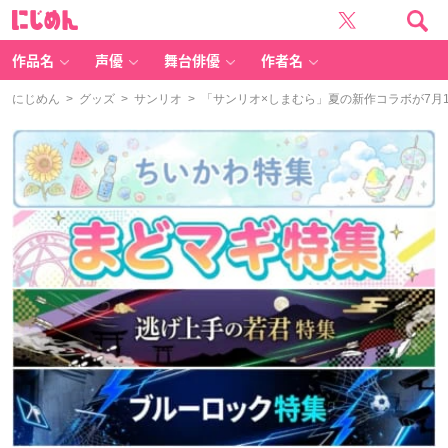
に
じ
め
ん
作品名
声優
舞台俳優
作者名
にじめん
>
グッズ
>
サンリオ
> 「サンリオ×しまむら」夏の新作コラボが7