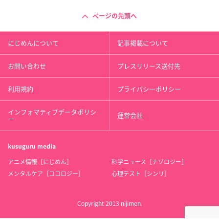
ページの先頭へ
にじめんについて
記事掲載について
お問い合わせ
プレスリリース送付先
利用規約
プライバシーポリシー
インフォマティブデータポリシ
運営会社
ー
kusuguru
media
アニメ情報［にじめん］
科学ニュース［ナゾロジー］
メンタルケア［ココロジー］
心理テスト［シンリ］
Copyright 2013 nijimen.