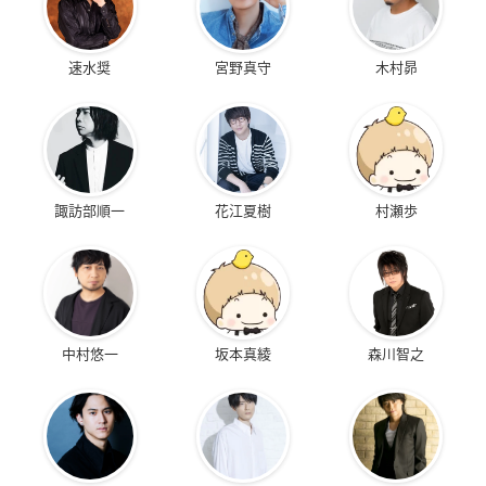
速水奨
宮野真守
木村昴
諏訪部順一
花江夏樹
村瀬歩
中村悠一
坂本真綾
森川智之