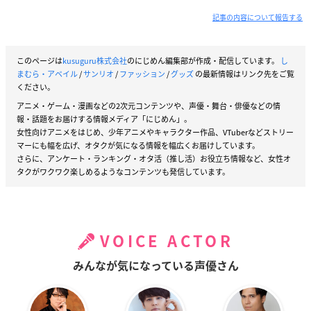
記事の内容について報告する
このページは
kusuguru株式会社
のにじめん編集部が作成・配信しています。
し
まむら・アベイル
/
サンリオ
/
ファッション
/
グッズ
の最新情報はリンク先をご覧
ください。
アニメ・ゲーム・漫画などの2次元コンテンツや、声優・舞台・俳優などの情
報・話題をお届けする情報メディア「にじめん」。
女性向けアニメをはじめ、少年アニメやキャラクター作品、VTuberなどストリー
マーにも幅を広げ、オタクが気になる情報を幅広くお届けしています。
さらに、アンケート・ランキング・オタ活（推し活）お役立ち情報など、女性オ
タクがワクワク楽しめるようなコンテンツも発信しています。
VOICE ACTOR
みんなが気になっている声優さん