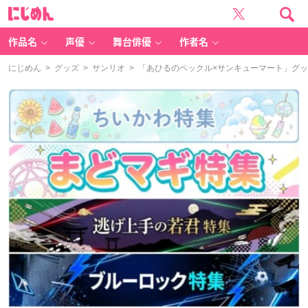
に
じ
め
ん
作品名
声優
舞台俳優
作者名
にじめん
>
グッズ
>
サンリオ
> 「あひるのペックル×サンキューマート」グッ