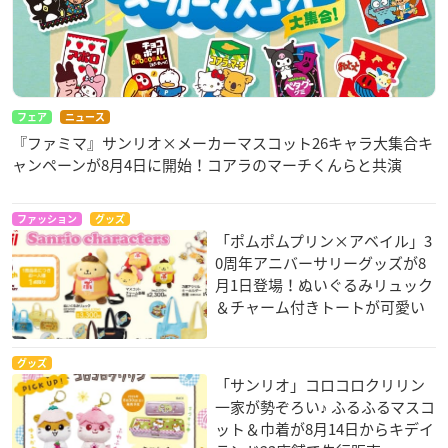
フェア
ニュース
『ファミマ』サンリオ×メーカーマスコット26キャラ大集合キ
ャンペーンが8月4日に開始！コアラのマーチくんらと共演
ファッション
グッズ
「ポムポムプリン×アベイル」3
0周年アニバーサリーグッズが8
月1日登場！ぬいぐるみリュック
＆チャーム付きトートが可愛い
グッズ
「サンリオ」コロコロクリリン
一家が勢ぞろい♪ ふるふるマスコ
ット＆巾着が8月14日からキデイ