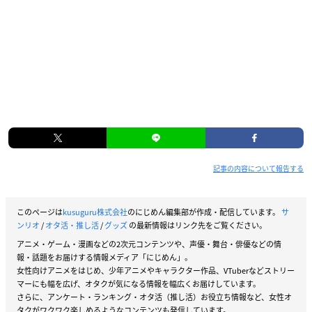
記事の内容について報告する
このページは
kusuguru株式会社
のにじめん編集部が作成・配信しています。
サ
ンリオ
/
オタ活・推し活
/
グッズ
の最新情報はリンク先をご覧ください。
アニメ・ゲーム・漫画などの2次元コンテンツや、声優・舞台・俳優などの情
報・話題をお届けする情報メディア「にじめん」。
女性向けアニメをはじめ、少年アニメやキャラクター作品、VTuberなどストリー
マーにも幅を広げ、オタクが気になる情報を幅広くお届けしています。
さらに、アンケート・ランキング・オタ活（推し活）お役立ち情報など、女性オ
タクがワクワク楽しめるようなコンテンツも発信しています。