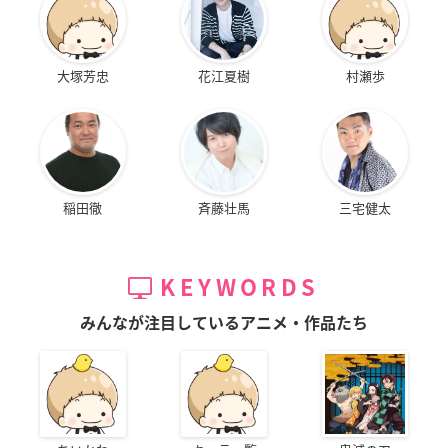
大塚芳忠
花江夏樹
村瀬歩
稲田徹
斉藤壮馬
三宅健太
KEYWORDS
みんなが注目しているアニメ・作品たち