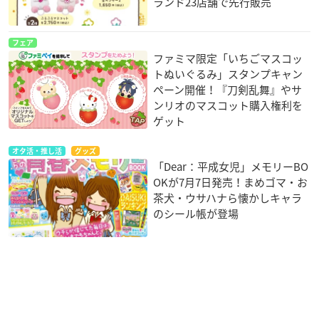
ランド23店舗で先行販売
フェア
ファミマ限定「いちごマスコッ
トぬいぐるみ」スタンプキャン
ペーン開催！『刀剣乱舞』やサ
ンリオのマスコット購入権利を
ゲット
オタ活・推し活
グッズ
「Dear：平成女児」メモリーBO
OKが7月7日発売！まめゴマ・お
茶犬・ウサハナら懐かしキャラ
のシール帳が登場