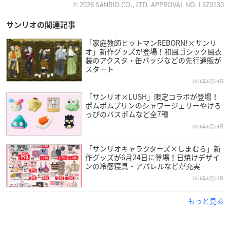
© 2026 SANRIO CO., LTD. APPROVAL NO. L670130
サンリオの関連記事
「家庭教師ヒットマンREBORN!×サンリ
オ」新作グッズが登場！和風ゴシック風衣
装のアクスタ・缶バッジなどの先行通販が
スタート
2026年6月24日
「サンリオ×LUSH」限定コラボが登場！
ポムポムプリンのシャワージェリーやけろ
っぴのバスボムなど全7種
2026年6月24日
「サンリオキャラクターズ×しまむら」新
作グッズが6月24日に登場！日焼けデザイ
ンの冷感寝具・アパレルなどが充実
2026年6月23日
もっと見る