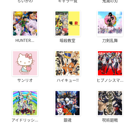
ちいかわ
キャラ一覧
鬼滅の刃
HUNTER...
暗殺教室
刀剣乱舞
サンリオ
ハイキュー!!
ヒプノシスマ...
アイドリッシ...
銀魂
呪術廻戦