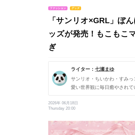
ファッション
グッズ
「サンリオ×GRL」ぼ
ッズが発売！もこもこ
ぎ
ライター：
七瀬まゆ
サンリオ・ちいかわ・すみっ
愛い世界観に毎日癒やされて
2026年 06月18日
Thursday 20:00