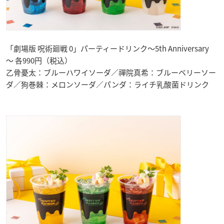
「劇場版 呪術廻戦 0」パーティードリンク～5th Anniversary
～ 各990円（税込）
乙骨憂太：ブルーハワイソーダ／禪院真希：ブルーベリーソー
ダ／狗巻棘：メロンソーダ／パンダ：ライチ乳酸菌ドリンク