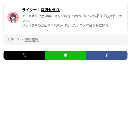
ライター：
渡辺せせり
アニメオタク歴20年。オタクのきっかけになった作品は『名探偵コナ
ン』。
ジャンプ系の漫画やそれを原作としたアニメ作品が特に好き。
カテゴリ :
呪術廻戦