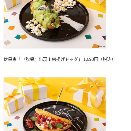
伏黒恵「『脱兎』出現！唐揚げドッグ」 1,690円（税込）