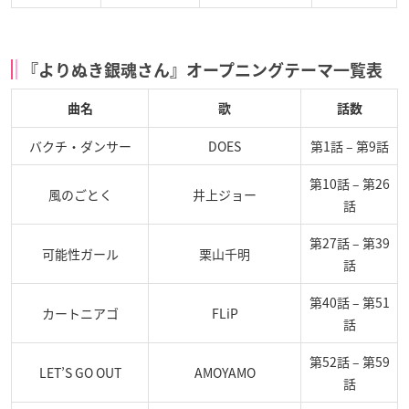
『よりぬき銀魂さん』オープニングテーマ一覧表
曲名
歌
話数
バクチ・ダンサー
DOES
第1話 – 第9話
第10話 – 第26
風のごとく
井上ジョー
話
第27話 – 第39
可能性ガール
栗山千明
話
第40話 – 第51
カートニアゴ
FLiP
話
第52話 – 第59
LET’S GO OUT
AMOYAMO
話