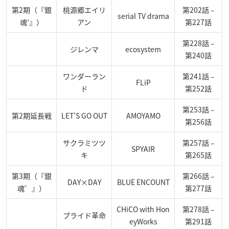
第2期（『銀
桃源郷エイリ
第202話 –
serial TV drama
魂’』）
アン
第227話
第228話 –
ジレンマ
ecosystem
第240話
ワンダーラン
第241話 –
FLiP
ド
第252話
第253話 –
第2期延長戦
LET’S GO OUT
AMOYAMO
第256話
サクラミツツ
第257話 –
SPYAIR
キ
第265話
第3期（『銀
第266話 –
DAY×DAY
BLUE ENCOUNT
魂゜』）
第277話
CHiCO with Hon
第278話 –
プライド革命
eyWorks
第291話