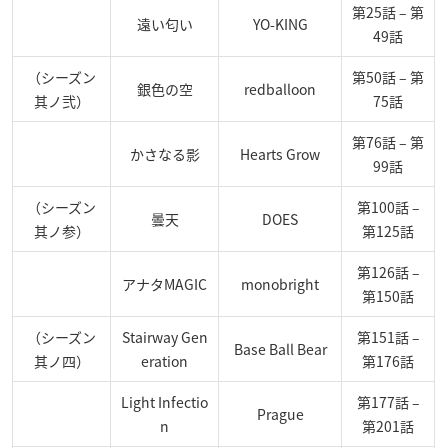
第25話 – 第
遠い匂い
YO-KING
49話
（シーズン
第50話 – 第
銀色の空
redballoon
其ノ弐）
75話
第76話 – 第
かさなる影
Hearts Grow
99話
（シーズン
第100話 –
曇天
DOES
其ノ参）
第125話
第126話 –
アナタMAGIC
monobright
第150話
（シーズン
Stairway Gen
第151話 –
Base Ball Bear
其ノ四）
eration
第176話
Light Infectio
第177話 –
Prague
n
第201話