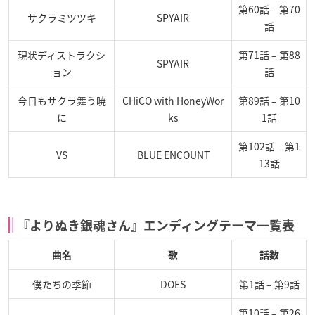
第60話 – 第70
サクラミツツキ
SPYAIR
話
現状ディストラクシ
第71話 – 第88
SPYAIR
ョン
話
今日もサクラ舞う暁
CHiCO with HoneyWor
第89話 – 第10
に
ks
1話
第102話 – 第1
VS
BLUE ENCOUNT
13話
『よりぬき銀魂さん』エンディングテーマ一覧表
曲名
歌
話数
僕たちの季節
DOES
第1話 – 第9話
第10話 – 第26