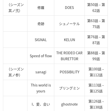
（シーズン
第50話 – 第
修羅
DOES
其ノ弐）
62話
第63話 – 第
奇跡
シュノーケル
75話
第76話 – 第
SIGNAL
KELUN
87話
THE RODEO CAR
第88話 – 第
Speed of flow
BURETTOR
99話
（シーズン
第100話 –
sanagi
POSSIBILITY
其ノ参）
第112話
This world is
第113話 –
プリングミン
yours
第125話
第126話 –
I、愛、会い
ghostnote
第138話