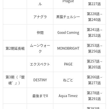
Prague
ル
第227話
第228話 –
アナグラ
黒猫チェルシー
第240話
第241話 –
仲間
Good Coming
第252話
ムーンウォー
第253話 –
第2期延長戦
MONOBRIGHT
ク
第256話
第257話 –
エクスペクト
PAGE
第265話
第3期（『銀
第266話 –
DESTINY
ねごと
魂゜』）
第277話
第278話 –
最後までII
Aqua Timez
第291話
第292話 –