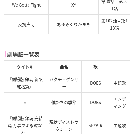
第89話 – 第10
We Gotta Fight
XY
1話
第102話 – 第1
反抗声明
あゆみくりかまき
13話
劇場版一覧表
タイトル
曲名
歌
『劇場版 銀魂 新訳
バクチ・ダンサ
DOES
主題歌
紅桜篇』
ー
エンデ
〃
僕たちの季節
DOES
ィング
『劇場版 銀魂 完結
現状ディストラ
篇 万事屋よ永遠な
SPYAIR
主題歌
クション
れ』