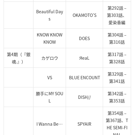
第292話 –
Beautiful Day
OKAMOTO’S
第303話、
s
愛染香編
KNOW KNOW
第304話 –
DOES
KNOW
第316話
第4期（『銀
第317話 –
カゲロウ
ЯeaL
魂.』）
第328話
第329話 –
VS
BLUE ENCOUNT
第341話
勝手にMY SOU
第342話 –
DISH//
L
第353話
第354話 –
第367話、T
I Wanna Be…
SPYAIR
HE SEMI-FI
NAL