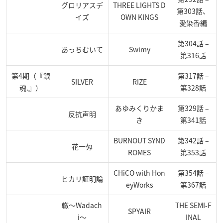
グロリアスデ
THREE LIGHTS D
第303話、
イズ
OWN KINGS
愛染香編
第304話 –
あっちむいて
Swimy
第316話
第4期（『銀
第317話 –
SILVER
RIZE
魂.』）
第328話
あゆみくりかま
第329話 –
反抗声明
き
第341話
BURNOUT SYND
第342話 –
花一匁
ROMES
第353話
CHiCO with Hon
第354話 –
ヒカリ証明論
eyWorks
第367話
轍〜Wadach
THE SEMI-F
SPYAIR
i〜
INAL