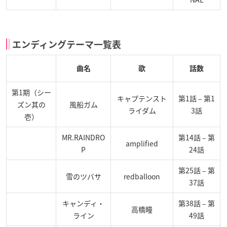
エンディングテーマ一覧表
曲名
歌
話数
第1期（シー
キャプテンスト
第1話 – 第1
ズン其の
風船ガム
ライダム
3話
壱）
MR.RAINDRO
第14話 – 第
amplified
P
24話
第25話 – 第
雪のツバサ
redballoon
37話
キャンディ・
第38話 – 第
高橋瞳
ライン
49話