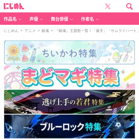
に
じ
め
ん
作品名
声優
舞台俳優
作者名
にじめん
>
アニメ
>
銀魂
> 『銀魂』主題歌一覧！「曇天」「サムライハート」