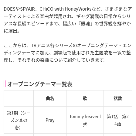
DOESやSPYAIR、CHiCO with HoneyWorksなど、さまざまなア
ーティストによる楽曲が起用され、ギャグ満載の日常からシリ
アスな長編エピソードまで、幅広い『銀魂』の世界観を鮮やか
に演出。
ここからは、TVアニメ各シリーズのオープニングテーマ・エン
ディングテーマに加え、劇場版で使用された主題歌を一覧で整
理し、それぞれの楽曲について紹介していきます。
オープニングテーマ一覧表
曲名
歌
話数
第1期（シー
Tommy heavenl
第1話 – 第2
ズン其の
Pray
y6
4話
壱）