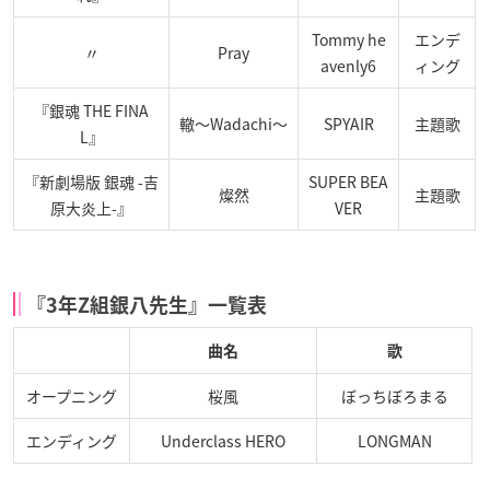
Tommy he
エンデ
〃
Pray
avenly6
ィング
『銀魂 THE FINA
轍〜Wadachi〜
SPYAIR
主題歌
L』
『新劇場版 銀魂 -吉
SUPER BEA
燦然
主題歌
原大炎上-』
VER
『3年Z組銀八先生』一覧表
曲名
歌
オープニング
桜風
ぼっちぼろまる
エンディング
Underclass HERO
LONGMAN