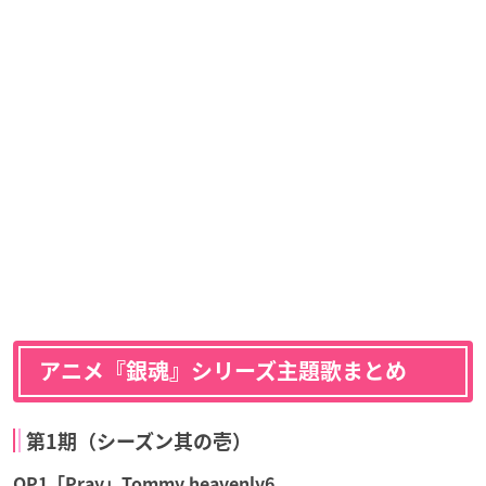
アニメ『銀魂』シリーズ主題歌まとめ
第1期（シーズン其の壱）
OP1「Pray」Tommy heavenly6