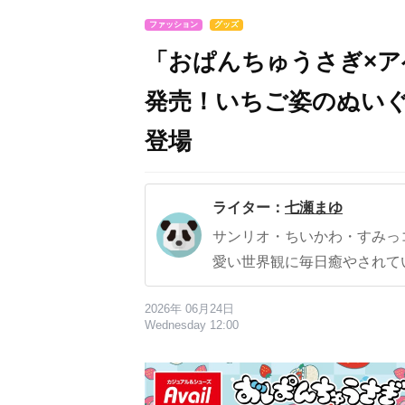
ファッション
グッズ
「おぱんちゅうさぎ×ア
発売！いちご姿のぬい
登場
ライター：
七瀬まゆ
サンリオ・ちいかわ・すみっ
愛い世界観に毎日癒やされて
2026年 06月24日
Wednesday 12:00