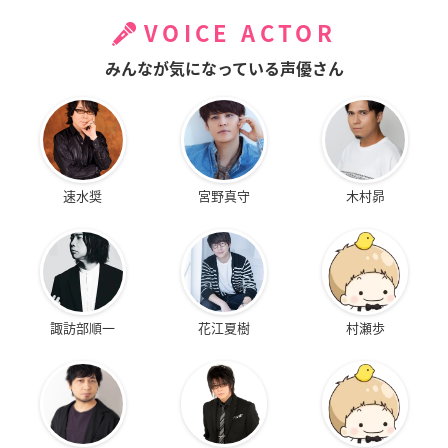
VOICE ACTOR
みんなが気になっている声優さん
速水奨
宮野真守
木村昴
諏訪部順一
花江夏樹
村瀬歩