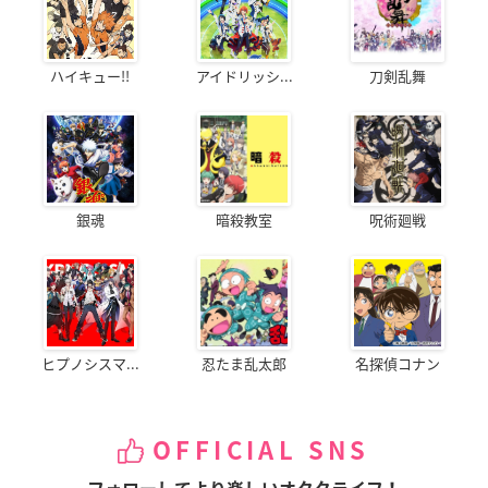
ハイキュー!!
アイドリッシ...
刀剣乱舞
銀魂
暗殺教室
呪術廻戦
ヒプノシスマ...
忍たま乱太郎
名探偵コナン
OFFICIAL SNS