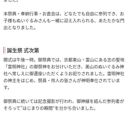
本祭典・奉納行事・お直会は、どなたでも自由に参列でき、お
子様もぬいぐるみさんも一緒に迎え入れられる、あたたかな門
出となりました。
誕生祭 式次第
開式は午後一時。御祭典では、京都東山・霊山にある志の聖地
「霊明神社」の御祭神をお分けいただき、美山のぬいぐるみ神
社へ常しえに御遷座いただくようお祀りされました。霊明神社
の神主をはじめ、祭員・伶人の皆さんが神明奉仕されていま
す。
御祭典に続いては記念撮影が行われ、御神縁を結んだ参列者が
そろって“はじまりの瞬間”を分かち合いました。