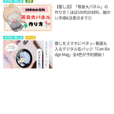
オタ活・推し活
話題
【推し活】「等身大パネル」の
作り方！ほぼ100均の材料、細か
い手順&注意点まで◎
オタ活・推し活
グッズ
推しをスマホにペタッ♪ 動画も
入るデジタル缶バッジ「Can-Ba
dge Mag」全4色が予約開始！