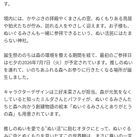
す。
境内には、かやぶきの拝殿やくまさんの窓、ぬくもりある鳥居
や狛犬たちが佇み、訪れる人をやさしく迎えます。お子様も、
ぬいぐるみさんも一緒に参拝できるという、ぬい活民にはたま
らない神社。
誕生祭ののちは森の環境を整える期間を経て、最初のご参拝日
は七夕の2026年7月7日（火）が予定されています。推しのぬい
を連れて、いのちあふれる森へお参りに行きたくなる場所が誕
生しました。
キャラクターデザインは三好未菜さんが担当。森が元気をなく
していると知ったミルダさんとパフティが、ぬいぐるみさんた
ちと森へ向かう創建物語の絵本「ぬいぐるみさんとありがとう
の森」も用意されています。
推しのぬいを愛でる“ぬい活”に励むオタクにとって、ぬいぐる
みに命とぬくもりを見いだすこの世界観は、まさに尊いの一言