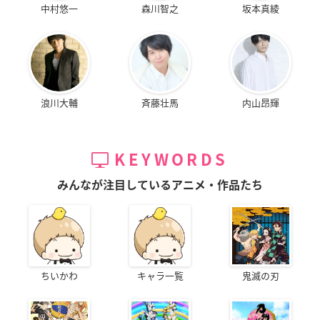
中村悠一
森川智之
坂本真綾
浪川大輔
斉藤壮馬
内山昂輝
KEYWORDS
みんなが注目しているアニメ・作品たち
ちいかわ
キャラ一覧
鬼滅の刃