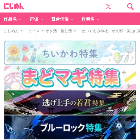
に
じ
め
ん
作品名
声優
舞台俳優
作者名
にじめん
>
ニュース
>
オタ活・推し活
> 「ぬいぐるみ神社」が京都・美山に誕