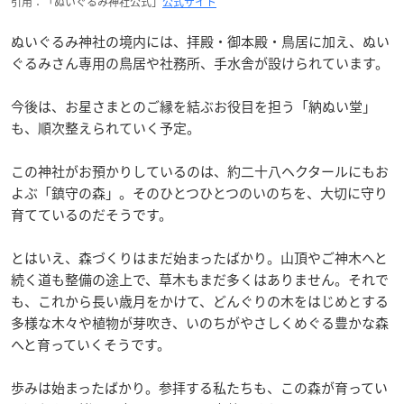
引用：「ぬいぐるみ神社公式」
公式サイト
ぬいぐるみ神社の境内には、拝殿・御本殿・鳥居に加え、ぬい
ぐるみさん専用の鳥居や社務所、手水舎が設けられています。
今後は、お星さまとのご縁を結ぶお役目を担う「納ぬい堂」
も、順次整えられていく予定。
この神社がお預かりしているのは、約二十八ヘクタールにもお
よぶ「鎮守の森」。そのひとつひとつのいのちを、大切に守り
育てているのだそうです。
とはいえ、森づくりはまだ始まったばかり。山頂やご神木へと
続く道も整備の途上で、草木もまだ多くはありません。それで
も、これから長い歳月をかけて、どんぐりの木をはじめとする
多様な木々や植物が芽吹き、いのちがやさしくめぐる豊かな森
へと育っていくそうです。
歩みは始まったばかり。参拝する私たちも、この森が育ってい