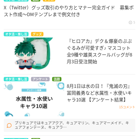
X（Twitter）グッズ取引のやり方とマナー完全ガイド 募集ポ
スト作成〜DMテンプレまで例文付き
5
オタ活・推し活
グッズ
『ヒロアカ』デク＆爆豪のぷぷ
ぐるみが可愛すぎ♪ マスコット
全9種や雄英スクールバッグが8
月3日受注開始
オタ活・推し活
アンケート
話題
8月1日は水の日！『鬼滅の刃』
冨岡義勇など水属性・水使いキ
ャラ10選 【アンケート結果】
15コメント
プリキュアではキュアアクア、キュアマリン、キュアマーメイド、キ
ュアフォンテーヌ、キュアラ…