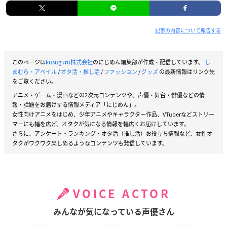
記事の内容について報告する
このページは
kusuguru株式会社
のにじめん編集部が作成・配信しています。
し
まむら・アベイル
/
オタ活・推し活
/
ファッション
/
グッズ
の最新情報はリンク先
をご覧ください。
アニメ・ゲーム・漫画などの2次元コンテンツや、声優・舞台・俳優などの情
報・話題をお届けする情報メディア「にじめん」。
女性向けアニメをはじめ、少年アニメやキャラクター作品、VTuberなどストリー
マーにも幅を広げ、オタクが気になる情報を幅広くお届けしています。
さらに、アンケート・ランキング・オタ活（推し活）お役立ち情報など、女性オ
タクがワクワク楽しめるようなコンテンツも発信しています。
VOICE ACTOR
みんなが気になっている声優さん