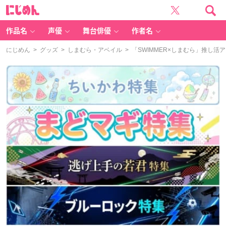
に
じ
め
ん
作品名
声優
舞台俳優
作者名
にじめん
>
グッズ
>
しまむら・アベイル
> 「SWIMMER×しまむら」推し