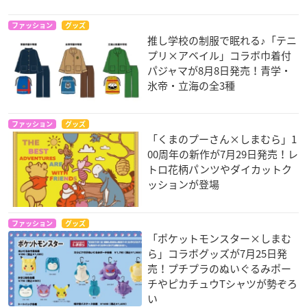
ファッション
グッズ
推し学校の制服で眠れる♪「テニ
プリ×アベイル」コラボ巾着付
パジャマが8月8日発売！青学・
氷帝・立海の全3種
ファッション
グッズ
「くまのプーさん×しまむら」1
00周年の新作が7月29日発売！レ
トロ花柄パンツやダイカットク
ッションが登場
ファッション
グッズ
「ポケットモンスター×しまむ
ら」コラボグッズが7月25日発
売！プチプラのぬいぐるみポー
チやピカチュウTシャツが勢ぞろ
い