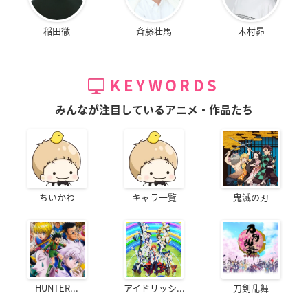
稲田徹
斉藤壮馬
木村昴
KEYWORDS
みんなが注目しているアニメ・作品たち
ちいかわ
キャラ一覧
鬼滅の刃
HUNTER...
アイドリッシ...
刀剣乱舞