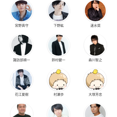
宮野真守
下野紘
速水奨
諏訪部順一
鈴村健一
森川智之
花江夏樹
村瀬歩
大塚芳忠