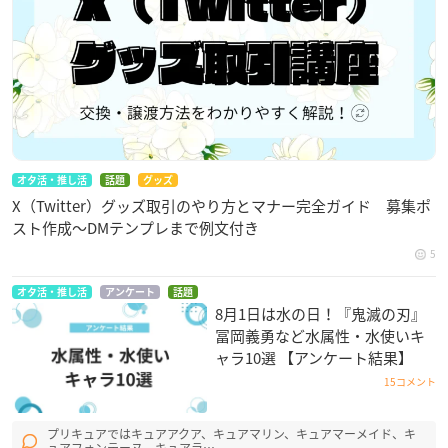
オタ活・推し活
話題
グッズ
X（Twitter）グッズ取引のやり方とマナー完全ガイド 募集ポ
スト作成〜DMテンプレまで例文付き
5
オタ活・推し活
アンケート
話題
8月1日は水の日！『鬼滅の刃』
冨岡義勇など水属性・水使いキ
ャラ10選 【アンケート結果】
15コメント
プリキュアではキュアアクア、キュアマリン、キュアマーメイド、キ
ュアフォンテーヌ、キュアラ…