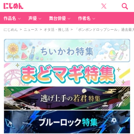
に
じ
め
ん
作品名
声優
舞台俳優
作者名
にじめん
>
ニュース
>
オタ活・推し活
> 「ボンボンドロップシール」過去最大級P