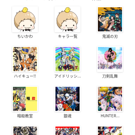
ちいかわ
キャラ一覧
鬼滅の刃
ハイキュー!!
アイドリッシ...
刀剣乱舞
暗殺教室
銀魂
HUNTER...