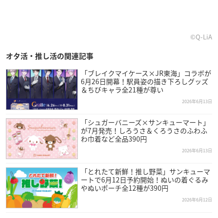
©Q-LiA
オタ活・推し活の関連記事
「ブレイクマイケース×JR東海」コラボが
6月26日開幕！駅員姿の描き下ろしグッズ
＆ちびキャラ全21種が尊い
2026年6月13日
「シュガーバニーズ×サンキューマート」
が7月発売！しろうさ＆くろうさのふわふ
わ巾着など全品390円
2026年6月13日
「とれたて新鮮！推し野菜」サンキューマ
ートで6月12日予約開始！ぬいの着ぐるみ
やぬいポーチ全12種が390円
2026年6月12日