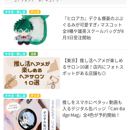
オタ活・推し活
グッズ
『ヒロアカ』デク＆爆豪のぷぷ
ぐるみが可愛すぎ♪ マスコット
全9種や雄英スクールバッグが8
月3日受注開始
オタ活・推し活
話題
【東京】推し活ヘアメが楽しめ
るサロン10選！店内にフォトス
ポットがある店舗も◎
オタ活・推し活
グッズ
推しをスマホにペタッ♪ 動画も
入るデジタル缶バッジ「Can-Ba
dge Mag」全4色が予約開始！