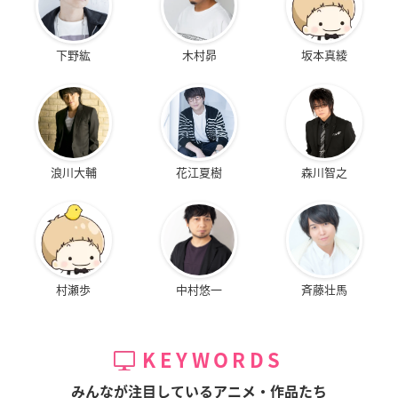
下野紘
木村昴
坂本真綾
浪川大輔
花江夏樹
森川智之
村瀬歩
中村悠一
斉藤壮馬
KEYWORDS
みんなが注目しているアニメ・作品たち