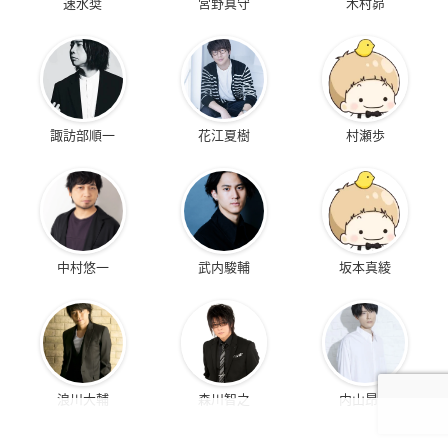
速水奨
宮野真守
木村昴
諏訪部順一
花江夏樹
村瀬歩
中村悠一
武内駿輔
坂本真綾
浪川大輔
森川智之
内山昂輝