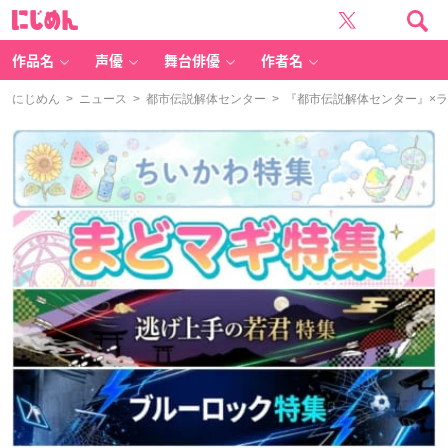
に
じ
め
ん
作品名
声優
舞台俳優
作者名
にじめん
>
ニュース
>
都市伝説解体センター
> 『都市伝説解体センター』×