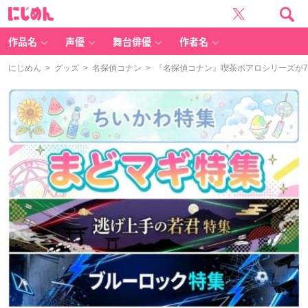
に
じ
め
ん
作品名
声優
舞台俳優
作者名
にじめん
>
グッズ
>
名探偵コナン
> 『名探偵コナン』喫茶ポアロシリーズが