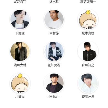
宮野真守
速水奨
諏訪部順一
下野紘
木村昴
坂本真綾
浪川大輔
花江夏樹
森川智之
村瀬歩
中村悠一
斉藤壮馬