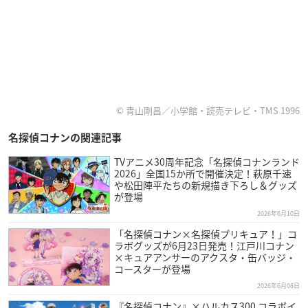
© 青山剛昌／小学館・読売テレビ・TMS 1996
名探偵コナンの関連記事
TVアニメ30周年記念「名探偵コナンランド
2026」全国15か所で開催決定！萩原千速
や松田陣平たちの新規描き下ろし＆グッズ
が登場
2026年6月10日
「名探偵コナン×名探偵プリキュア！」コ
ラボグッズが6月23日発売！江戸川コナン
×キュアアンサーのアクスタ・缶バッジ・
コースターが登場
2026年6月08日
『名探偵コナン』×ハルカス300 コラボイ