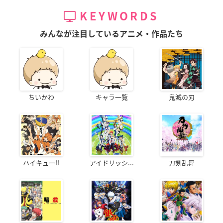
KEYWORDS
みんなが注目しているアニメ・作品たち
ちいかわ
キャラ一覧
鬼滅の刃
ハイキュー!!
アイドリッシ...
刀剣乱舞