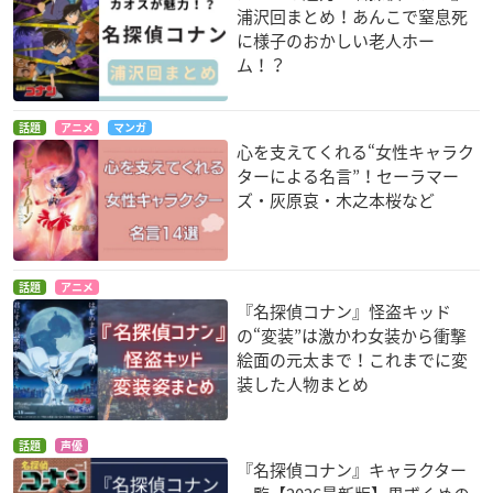
浦沢回まとめ！あんこで窒息死
に様子のおかしい老人ホー
ム！？
話題
アニメ
マンガ
心を支えてくれる“女性キャラク
ターによる名言”！セーラマー
ズ・灰原哀・木之本桜など
話題
アニメ
『名探偵コナン』怪盗キッド
の“変装”は激かわ女装から衝撃
絵面の元太まで！これまでに変
装した人物まとめ
話題
声優
『名探偵コナン』キャラクター