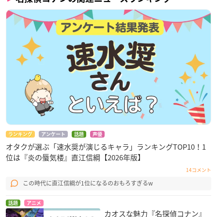
ランキング
アンケート
話題
声優
オタクが選ぶ「速水奨が演じるキャラ」ランキングTOP10！1
位は『炎の蜃気楼』直江信綱【2026年版】
14コメント
この時代に直江信綱が1位になるのおもろすぎるw
話題
アニメ
カオスな魅力『名探偵コナン』