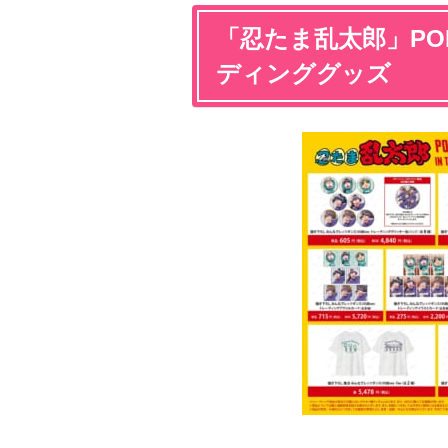
「忍たま乱太郎」POP
ディンググッズ