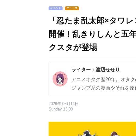
イベント
ニュース
「忍たま乱太郎×タワレコ」
開催！乱きりしんと五年
クスタが登場
ライター：
渡辺せせり
アニメオタク歴20年。オタ
ジャンプ系の漫画やそれを原
2026年 06月14日
Sunday 13:00