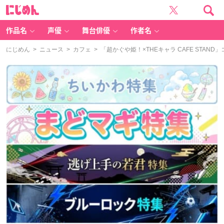
に
じ
め
ん
作品名
声優
舞台俳優
作者名
にじめん
>
ニュース
>
カフェ
> 「超かぐや姫！×THEキャラ CAFE ST