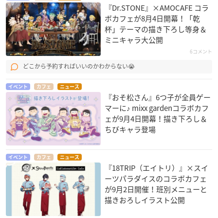
『Dr.STONE』×AMOCAFE コラ
ボカフェが8月4日開幕！「乾
杯」テーマの描き下ろし等身＆
ミニキャラ大公開
6コメント
どこから予約すればいいのかわからない😭
イベント
カフェ
ニュース
『おそ松さん』6つ子が全員ゲー
マーに♪ mixx gardenコラボカフ
ェが9月4日開幕！描き下ろし＆
ちびキャラ登場
イベント
カフェ
ニュース
『18TRIP（エイトリ）』×スイ
ーツパラダイスのコラボカフェ
が9月2日開催！班別メニューと
描きおろしイラスト公開