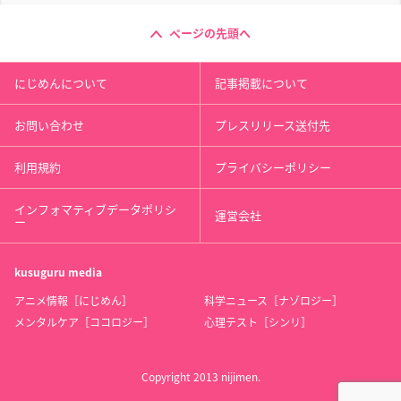
ページの先頭へ
にじめんについて
記事掲載について
お問い合わせ
プレスリリース送付先
利用規約
プライバシーポリシー
インフォマティブデータポリシ
運営会社
ー
kusuguru
media
アニメ情報［にじめん］
科学ニュース［ナゾロジー］
メンタルケア［ココロジー］
心理テスト［シンリ］
Copyright 2013 nijimen.