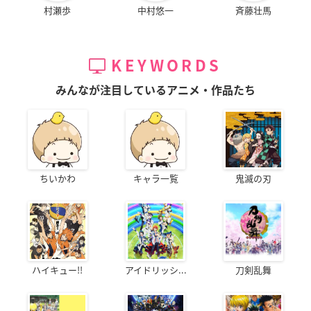
村瀬歩
中村悠一
斉藤壮馬
KEYWORDS
みんなが注目しているアニメ・作品たち
ちいかわ
キャラ一覧
鬼滅の刃
ハイキュー!!
アイドリッシ...
刀剣乱舞