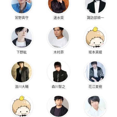
宮野真守
速水奨
諏訪部順一
下野紘
木村昴
坂本真綾
浪川大輔
森川智之
花江夏樹