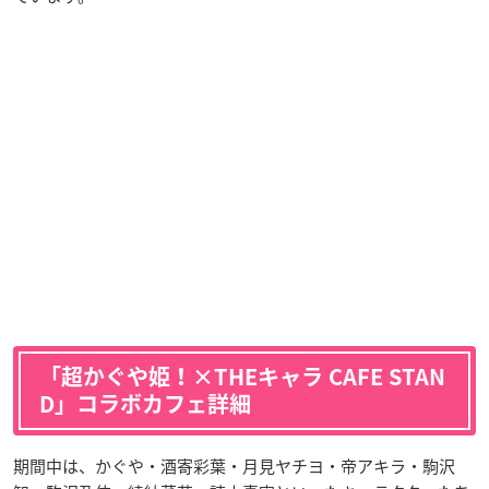
「超かぐや姫！×THEキャラ CAFE STAN
D」コラボカフェ詳細
期間中は、かぐや・酒寄彩葉・月見ヤチヨ・帝アキラ・駒沢