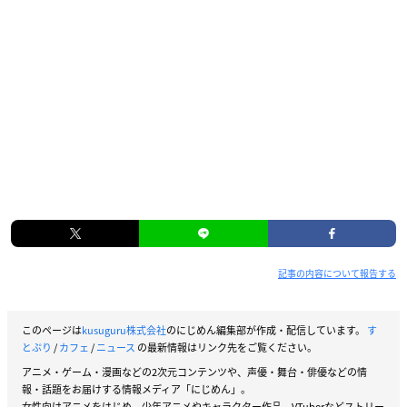
記事の内容について報告する
このページは
kusuguru株式会社
のにじめん編集部が作成・配信しています。
す
とぷり
/
カフェ
/
ニュース
の最新情報はリンク先をご覧ください。
アニメ・ゲーム・漫画などの2次元コンテンツや、声優・舞台・俳優などの情
報・話題をお届けする情報メディア「にじめん」。
女性向けアニメをはじめ、少年アニメやキャラクター作品、VTuberなどストリー