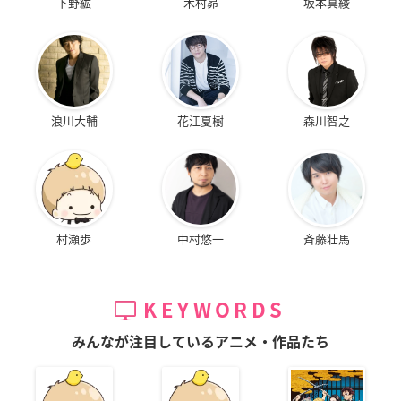
下野紘
木村昴
坂本真綾
浪川大輔
花江夏樹
森川智之
村瀬歩
中村悠一
斉藤壮馬
KEYWORDS
みんなが注目しているアニメ・作品たち