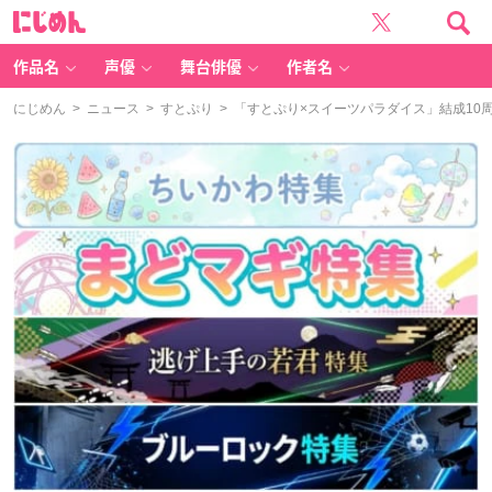
に
じ
め
ん
作品名
声優
舞台俳優
作者名
にじめん
>
ニュース
>
すとぷり
> 「すとぷり×スイーツパラダイス」結成10