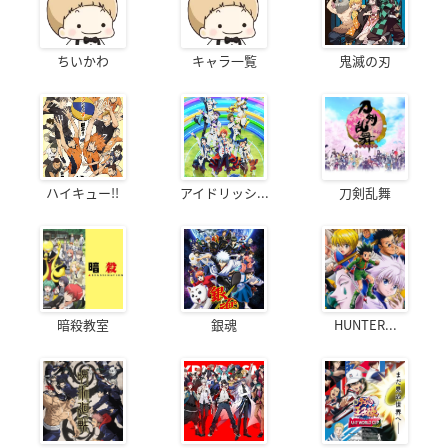
ちいかわ
キャラ一覧
鬼滅の刃
ハイキュー!!
アイドリッシ...
刀剣乱舞
暗殺教室
銀魂
HUNTER...