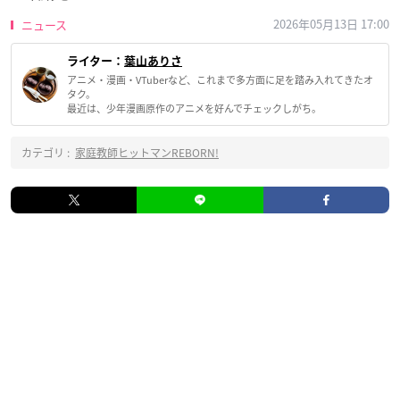
2026年05月13日 17:00
ニュース
ライター：
葉山ありさ
アニメ・漫画・VTuberなど、これまで多方面に足を踏み入れてきたオ
タク。
最近は、少年漫画原作のアニメを好んでチェックしがち。
カテゴリ :
家庭教師ヒットマンREBORN!