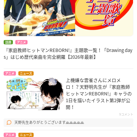
話題
アニメ
『家庭教師ヒットマンREBORN!』主題歌一覧！「Drawing day
s」はじめ歴代楽曲を完全網羅【2026年最新】
アニメ
ニュース
上機嫌な雲雀さんにメロメ
ロ！？天野明先生​が『家庭教師
ヒットマンREBORN!』キャラの
1日を描いたイラスト第2弾が公
開！
9コメント
天野先生ありがとうございます🙏🙏🙏🙏🙏
アニメ
ニュース