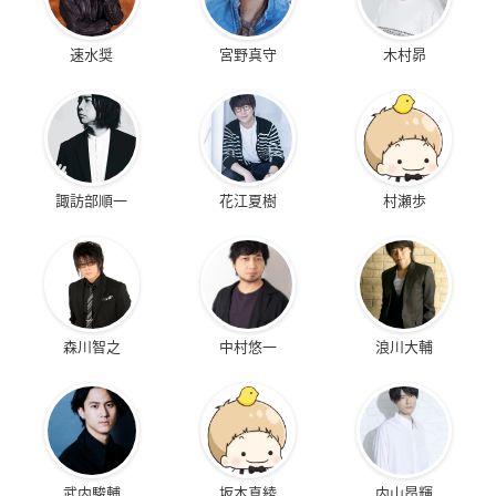
速水奨
宮野真守
木村昴
諏訪部順一
花江夏樹
村瀬歩
森川智之
中村悠一
浪川大輔
武内駿輔
坂本真綾
内山昂輝