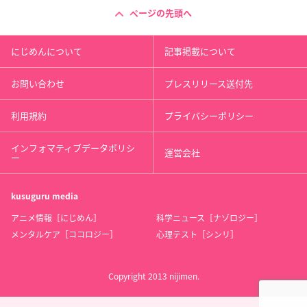
ページの先頭へ
にじめんについて
記事掲載について
お問い合わせ
プレスリリース送付先
利用規約
プライバシーポリシー
インフォマティブデータポリシ
運営会社
ー
kusuguru
media
アニメ情報［にじめん］
科学ニュース［ナゾロジー］
メンタルケア［ココロジー］
心理テスト［シンリ］
Copyright 2013 nijimen.