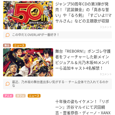
ジャンプ50周年CDの第3弾が発
売！『武装錬金』の「真赤な誓
い」や『るろ剣』『すごいよ!!マ
サルさん』などの主題歌が収録
3コメント
この中だとOVERLAPが一番好き！
舞台
ニュース
舞台『REBORN!』ボンゴレ守護
者をフィーチャーした新メイン
ビジュアル＆元乃木坂46メンバ
ーら追加キャスト4名解禁！
9コメント
最近、乃木坂の舞台進出多い気がする… チーム全体で力入れてるのか
な
アニメ
カフェ
ニュース
十年後の姿もイケメン！『リボ
ーン』渋谷マルイにて沢田綱
吉・雲雀恭弥・ディーノ・XANX