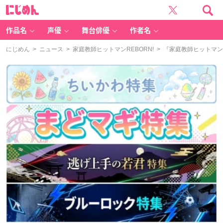
に
じ
め
ん
作品名
声優
舞台俳優
作者名
にじめん
>
ニュース
>
家庭教師ヒットマンREBORN!
> 『家庭教師ヒットマンR