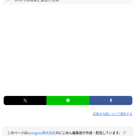
手のPVは確実に課金が反映…
記事の内容について報告する
このページは
kusuguru株式会社
のにじめん編集部が作成・配信しています。
ア