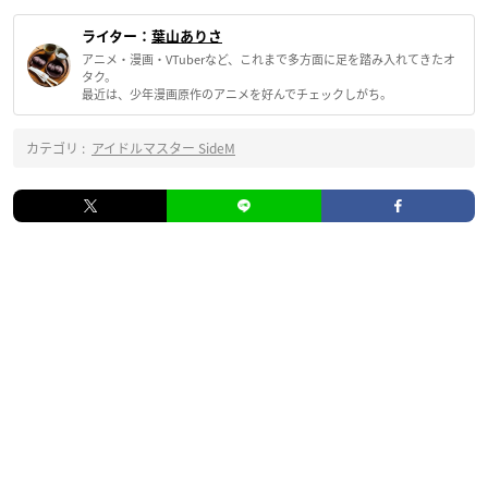
ライター：
葉山ありさ
アニメ・漫画・VTuberなど、これまで多方面に足を踏み入れてきたオ
タク。
最近は、少年漫画原作のアニメを好んでチェックしがち。
カテゴリ :
アイドルマスター SideM