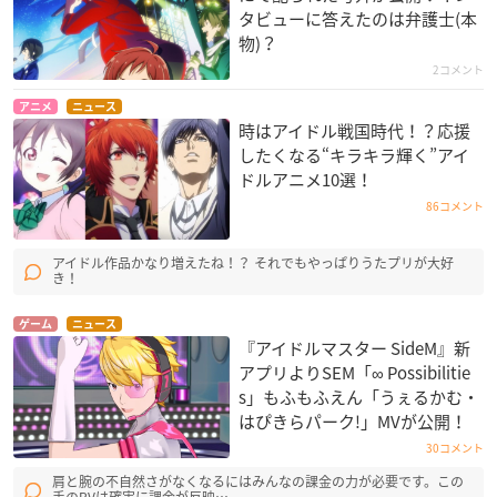
タビューに答えたのは弁護士(本
物)？
2コメント
アニメ
ニュース
時はアイドル戦国時代！？応援
したくなる“キラキラ輝く”アイ
ドルアニメ10選！
86コメント
アイドル作品かなり増えたね！？ それでもやっぱりうたプリが大好
き！
ゲーム
ニュース
『アイドルマスター SideM』新
アプリよりSEM「∞ Possibilitie
s」もふもふえん「うぇるかむ・
はぴきらパーク!」MVが公開！
30コメント
肩と腕の不自然さがなくなるにはみんなの課金の力が必要です。この