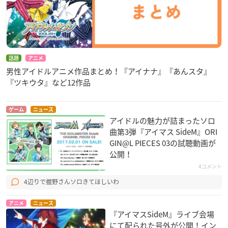
話題
アニメ
男性アイドルアニメ作品まとめ！『アイナナ』『あんスタ』
『ツキウタ』など12作品
ゲーム
ニュース
アイドルの魅力が詰まったソロ
曲第3弾『アイマス SideM』ORI
GIN@L PIECES 03の試聴動画が
公開！
4コメント
4辺りで握野さんソロきてほしいわ
アニメ
ニュース
『アイマスSideM』ライブ会場
にて配られた号外が公開！イン