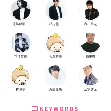
諏訪部順一
鈴村健一
森川智之
花江夏樹
大塚芳忠
稲田徹
村瀬歩
斉藤壮馬
三宅健太
KEYWORDS