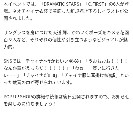
本イベントでは、「DRAMATIC STARS」「C.FIRST」の6人が登
場。ネオチャイナ衣装で着飾った新規描き下ろしイラストが公
開されました。
サングラスを身につけた天道 輝、かわいくポーズをキメる花園
百々人など、それぞれの個性が引き立つようなビジュアルが魅
力的。
SNSでは「チャイナ〜❣️かわいい😭😭」「うおおおお！！！！
なんか薫がえっちだ！！！！！」「わぁ……買いに行きた
い……」「チャイナだ‼️‼️‼️」「チャイナ服に耳掛け桜庭⁉️」とい
った歓喜の声が寄せられています。
POP UP SHOPの詳細や続報は後日公開されますので、お知らせ
を楽しみに待ちましょう！