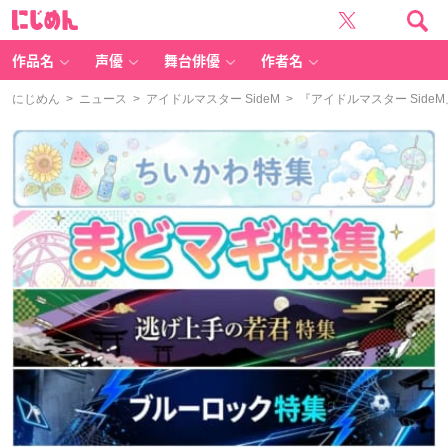
に
じ
め
ん
作品名
声優
舞台俳優
作者名
にじめん
>
ニュース
>
アイドルマスター SideM
> 『アイドルマスター Side