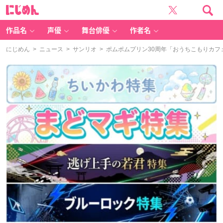
に
じ
め
ん
作品名
声優
舞台俳優
作者名
にじめん
>
ニュース
>
サンリオ
> ポムポムプリン30周年「おうちこもりカフ