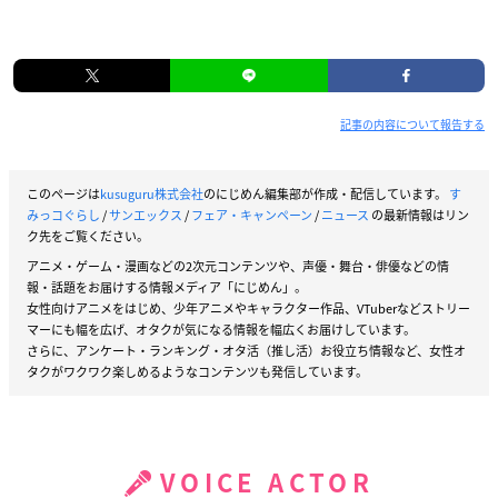
記事の内容について報告する
このページは
kusuguru株式会社
のにじめん編集部が作成・配信しています。
す
みっコぐらし
/
サンエックス
/
フェア・キャンペーン
/
ニュース
の最新情報はリン
ク先をご覧ください。
アニメ・ゲーム・漫画などの2次元コンテンツや、声優・舞台・俳優などの情
報・話題をお届けする情報メディア「にじめん」。
女性向けアニメをはじめ、少年アニメやキャラクター作品、VTuberなどストリー
マーにも幅を広げ、オタクが気になる情報を幅広くお届けしています。
さらに、アンケート・ランキング・オタ活（推し活）お役立ち情報など、女性オ
タクがワクワク楽しめるようなコンテンツも発信しています。
VOICE ACTOR