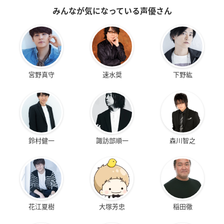
みんなが気になっている声優さん
宮野真守
速水奨
下野紘
鈴村健一
諏訪部順一
森川智之
花江夏樹
大塚芳忠
稲田徹