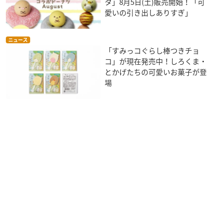
タ」8月5日(土)販売開始！「可
愛いの引き出しありすぎ」
ニュース
「すみっコぐらし棒つきチョ
コ」が現在発売中！しろくま・
とかげたちの可愛いお菓子が登
場