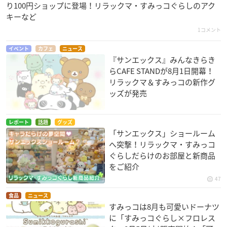
り100円ショップに登場！リラックマ・すみっコぐらしのアク
キーなど
1コメント
イベント
カフェ
ニュース
『サンエックス』みんなきらき
らCAFE STANDが8月1日開幕！
リラックマ＆すみっコの新作グ
ッズが発売
レポート
話題
グッズ
「サンエックス」ショールーム
へ突撃！リラックマ・すみっコ
ぐらしだらけのお部屋と新商品
をご紹介
47
食品
ニュース
すみっコは8月も可愛いドーナツ
に「すみっコぐらし×フロレス