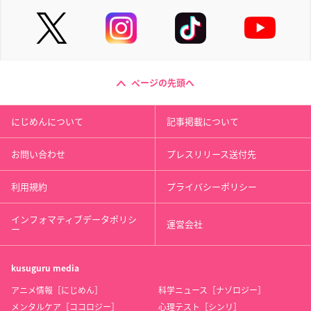
ページの先頭へ
にじめんについて
記事掲載について
お問い合わせ
プレスリリース送付先
利用規約
プライバシーポリシー
インフォマティブデータポリシ
運営会社
ー
kusuguru
media
アニメ情報［にじめん］
科学ニュース［ナゾロジー］
メンタルケア［ココロジー］
心理テスト［シンリ］