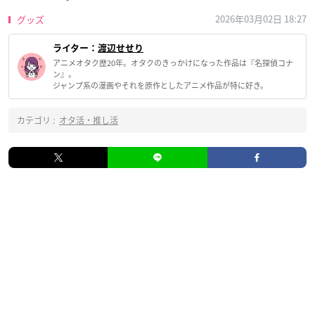
2026年03月02日 18:27
グッズ
ライター：
渡辺せせり
アニメオタク歴20年。オタクのきっかけになった作品は『名探偵コナ
ン』。
ジャンプ系の漫画やそれを原作としたアニメ作品が特に好き。
カテゴリ :
オタ活・推し活