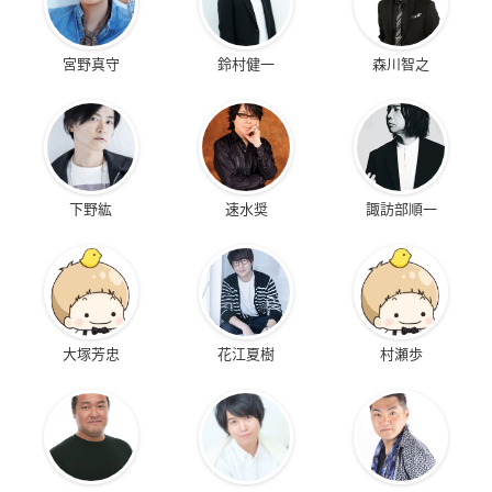
宮野真守
鈴村健一
森川智之
下野紘
速水奨
諏訪部順一
大塚芳忠
花江夏樹
村瀬歩