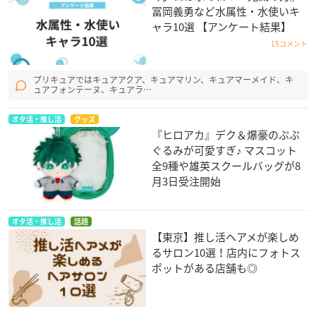
冨岡義勇など水属性・水使いキ
ャラ10選 【アンケート結果】
15コメント
プリキュアではキュアアクア、キュアマリン、キュアマーメイド、キ
ュアフォンテーヌ、キュアラ…
オタ活・推し活
グッズ
『ヒロアカ』デク＆爆豪のぷぷ
ぐるみが可愛すぎ♪ マスコット
全9種や雄英スクールバッグが8
月3日受注開始
オタ活・推し活
話題
【東京】推し活ヘアメが楽しめ
るサロン10選！店内にフォトス
ポットがある店舗も◎