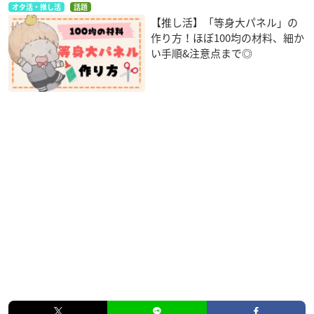
オタ活・推し活
話題
【推し活】「等身大パネル」の
作り方！ほぼ100均の材料、細か
い手順&注意点まで◎