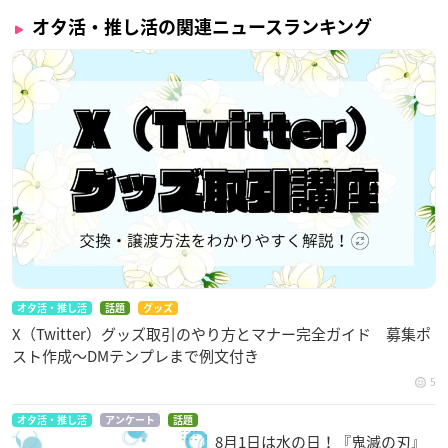
オタ活・推し活の関連ニュースランキング
オタ活・推し活
話題
グッズ
X（Twitter）グッズ取引のやり方とマナー完全ガイド 募集ポ
スト作成〜DMテンプレまで例文付き
5
オタ活・推し活
アンケート
話題
8月1日は水の日！『鬼滅の刃』