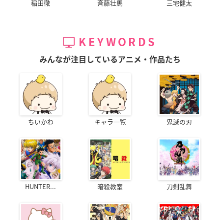
稲田徹
斉藤壮馬
三宅健太
KEYWORDS
みんなが注目しているアニメ・作品たち
ちいかわ
キャラ一覧
鬼滅の刃
HUNTER...
暗殺教室
刀剣乱舞