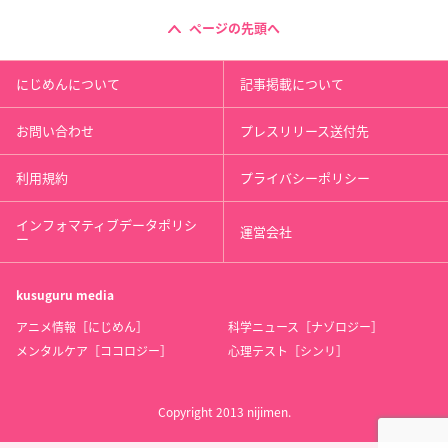
ページの先頭へ
にじめんについて
記事掲載について
お問い合わせ
プレスリリース送付先
利用規約
プライバシーポリシー
インフォマティブデータポリシ
運営会社
ー
kusuguru
media
アニメ情報［にじめん］
科学ニュース［ナゾロジー］
メンタルケア［ココロジー］
心理テスト［シンリ］
Copyright 2013 nijimen.