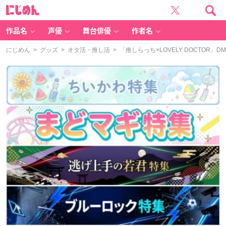
に
じ
め
ん
作品名
声優
舞台俳優
作者名
にじめん
>
グッズ
>
オタ活・推し活
> 「推しらっち×LOVELY DOCTO