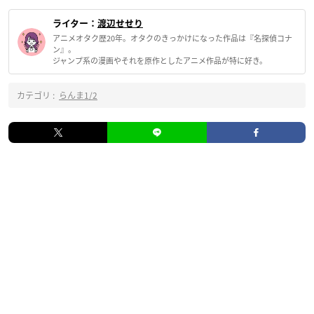
ライター：
渡辺せせり
アニメオタク歴20年。オタクのきっかけになった作品は『名探偵コナ
ン』。
ジャンプ系の漫画やそれを原作としたアニメ作品が特に好き。
カテゴリ :
らんま1/2