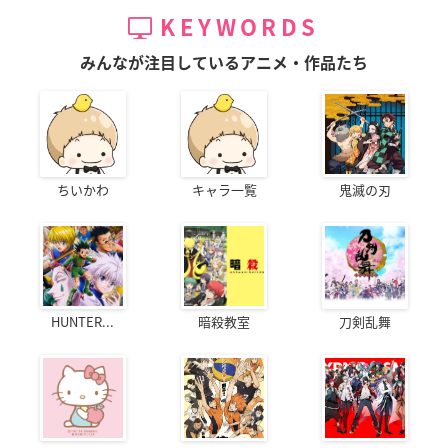
KEYWORDS
みんなが注目しているアニメ・作品たち
ちいかわ
キャラ一覧
鬼滅の刃
HUNTER...
暗殺教室
刀剣乱舞