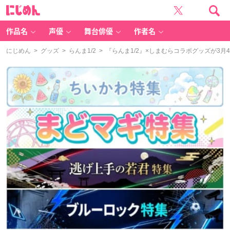
に
じ
め
ん
作品名
声優
舞台俳優
作者名
にじめん
>
グッズ
>
らんま1/2
> 『らんま1/2』×しまむらコラボグッズが3