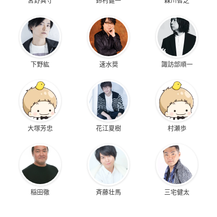
下野紘
速水奨
諏訪部順一
大塚芳忠
花江夏樹
村瀬歩
稲田徹
斉藤壮馬
三宅健太