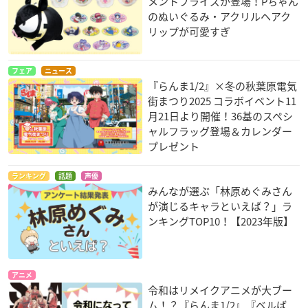
メントプライズが登場！Pちゃん
のぬいぐるみ・アクリルヘアク
リップが可愛すぎ
フェア
ニュース
『らんま1/2』×冬の秋葉原電気
街まつり2025 コラボイベント11
月21日より開催！36基のスペシ
ャルフラッグ登場＆カレンダー
プレゼント
ランキング
話題
声優
みんなが選ぶ「林原めぐみさん
が演じるキャラといえば？」ラ
ンキングTOP10！【2023年版】
アニメ
令和はリメイクアニメが大ブー
ム！？『らんま1/2』『ベルば