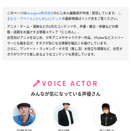
このページは
kusuguru株式会社
のにじめん編集部が作成・配信しています。
し
まむら・アベイル
/
らんま1/2
/
グッズ
の最新情報はリンク先をご覧ください。
アニメ・ゲーム・漫画などの2次元コンテンツや、声優・舞台・俳優などの情
報・話題をお届けする情報メディア「にじめん」。
女性向けアニメをはじめ、少年アニメやキャラクター作品、VTuberなどストリー
マーにも幅を広げ、オタクが気になる情報を幅広くお届けしています。
さらに、アンケート・ランキング・オタ活（推し活）お役立ち情報など、女性オ
タクがワクワク楽しめるようなコンテンツも発信しています。
VOICE ACTOR
みんなが気になっている声優さん
宮野真守
鈴村健一
森川智之