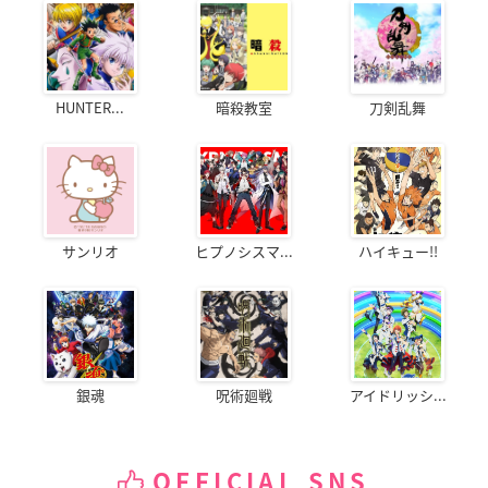
HUNTER...
暗殺教室
刀剣乱舞
サンリオ
ヒプノシスマ...
ハイキュー!!
銀魂
呪術廻戦
アイドリッシ...
OFFICIAL SNS