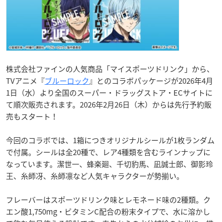
株式会社ファインの人気商品「マイスポーツドリンク」から、
TVアニメ『
ブルーロック
』とのコラボパッケージが2026年4月
1日（水）より全国のスーパー・ドラッグストア・ECサイトに
て順次販売されます。2026年2月26日（木）からは先行予約販
売もスタート！
今回のコラボでは、1箱につきオリジナルシールが1枚ランダム
で付属。シールは全20種で、レア4種類を含むラインナップに
なっています。潔世一、蜂楽廻、千切豹馬、凪誠士郎、御影玲
王、糸師冴、糸師凛など人気キャラクターが勢揃い。
フレーバーはスポーツドリンク味とレモネード味の2種類。ク
エン酸1,750mg・ビタミンC配合の粉末タイプで、水に溶かし