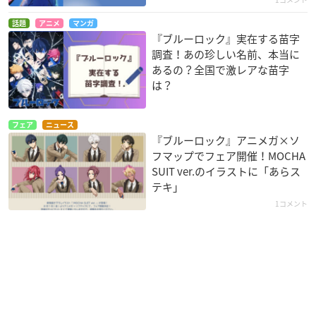
話題
アニメ
マンガ
『ブルーロック』実在する苗字
調査！あの珍しい名前、本当に
あるの？全国で激レアな苗字
は？
フェア
ニュース
『ブルーロック』アニメガ×ソ
フマップでフェア開催！MOCHA
SUIT ver.のイラストに「あらス
テキ」
1コメント