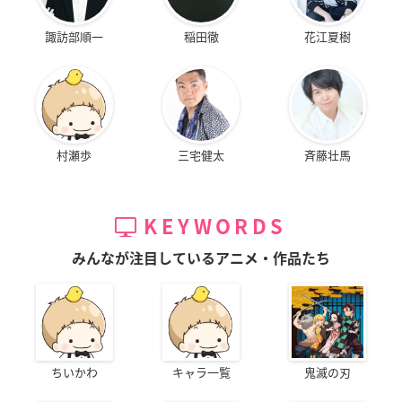
諏訪部順一
稲田徹
花江夏樹
村瀬歩
三宅健太
斉藤壮馬
KEYWORDS
みんなが注目しているアニメ・作品たち
ちいかわ
キャラ一覧
鬼滅の刃