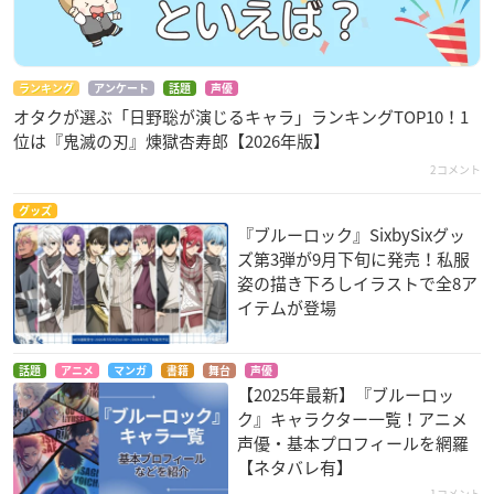
ランキング
アンケート
話題
声優
オタクが選ぶ「日野聡が演じるキャラ」ランキングTOP10！1
位は『鬼滅の刃』煉󠄁獄杏寿郎【2026年版】
2コメント
グッズ
『ブルーロック』SixbySixグッ
ズ第3弾が9月下旬に発売！私服
姿の描き下ろしイラストで全8ア
イテムが登場
話題
アニメ
マンガ
書籍
舞台
声優
【2025年最新】『ブルーロッ
ク』キャラクター一覧！アニメ
声優・基本プロフィールを網羅
【ネタバレ有】
1コメント