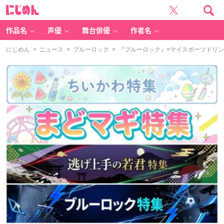
に
じ
め
ん
作品名
声優
舞台俳優
作者名
にじめん
>
ニュース
>
ブルーロック
> 『ブルーロック』×マイスポーツドリ