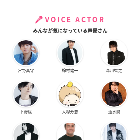
VOICE ACTOR
みんなが気になっている声優さん
宮野真守
鈴村健一
森川智之
下野紘
大塚芳忠
速水奨