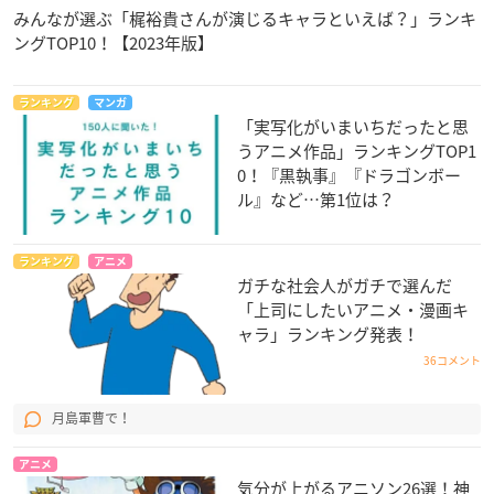
みんなが選ぶ「梶裕貴さんが演じるキャラといえば？」ランキ
ングTOP10！【2023年版】
ランキング
マンガ
「実写化がいまいちだったと思
うアニメ作品」ランキングTOP1
0！『黒執事』『ドラゴンボー
ル』など…第1位は？
ランキング
アニメ
ガチな社会人がガチで選んだ
「上司にしたいアニメ・漫画キ
ャラ」ランキング発表！
36コメント
月島軍曹で！
アニメ
気分が上がるアニソン26選！神