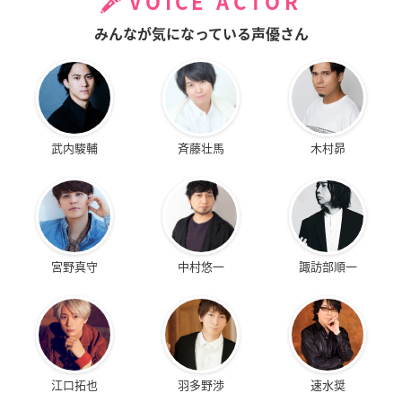
VOICE ACTOR
みんなが気になっている声優さん
武内駿輔
斉藤壮馬
木村昴
宮野真守
中村悠一
諏訪部順一
江口拓也
羽多野渉
速水奨