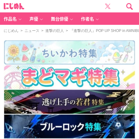
に
じ
め
ん
作品名
声優
舞台俳優
作者名
にじめん
>
ニュース
>
進撃の巨人
> 『進撃の巨人』POP UP SHOP in 