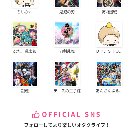
ちいかわ
鬼滅の刃
呪術廻戦
忍たま乱太郎
刀剣乱舞
Ｄｒ．ＳＴＯ...
銀魂
テニスの王子様
あんさんぶる...
OFFICIAL SNS
フォローしてより楽しいオタクライフ！