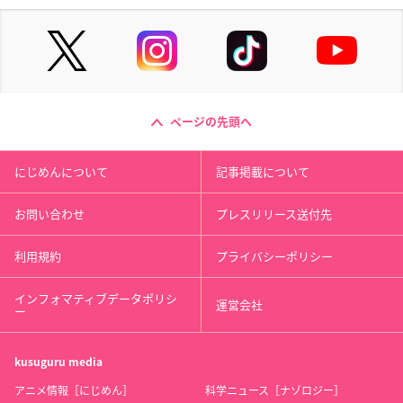
ページの先頭へ
にじめんについて
記事掲載について
お問い合わせ
プレスリリース送付先
利用規約
プライバシーポリシー
インフォマティブデータポリシ
運営会社
ー
kusuguru
media
アニメ情報［にじめん］
科学ニュース［ナゾロジー］