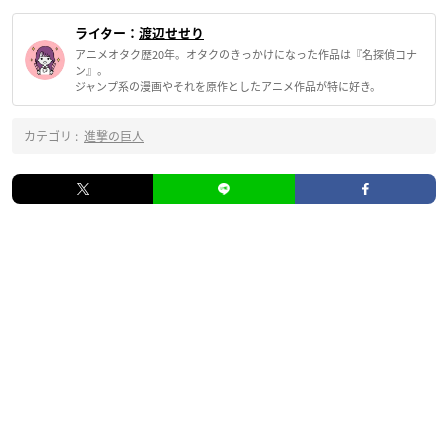
ライター：
渡辺せせり
アニメオタク歴20年。オタクのきっかけになった作品は『名探偵コナ
ン』。
ジャンプ系の漫画やそれを原作としたアニメ作品が特に好き。
カテゴリ :
進撃の巨人