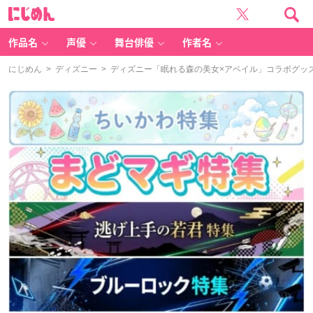
に
じ
め
ん
作品名
声優
舞台俳優
作者名
にじめん
>
ディズニー
> ディズニー「眠れる森の美女×アベイル」コラボグッ