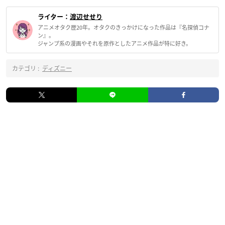
ライター：
渡辺せせり
アニメオタク歴20年。オタクのきっかけになった作品は『名探偵コナ
ン』。
ジャンプ系の漫画やそれを原作としたアニメ作品が特に好き。
カテゴリ :
ディズニー