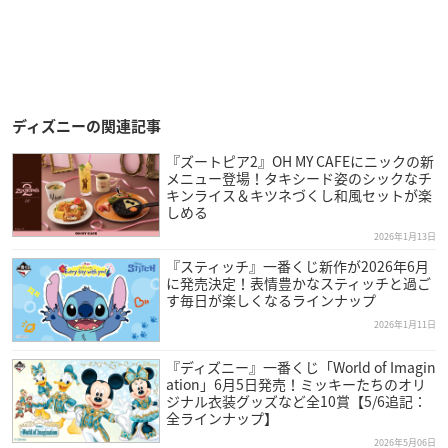
ディズニーの関連記事
『ズートピア2』OH MY CAFEにニックの新
メニュー登場！タキシード姿のシックなチ
キンライス＆キツネづくし和風セットが楽
しめる
2026年1月13日
『スティッチ』一番くじ新作が2026年6月
に発売決定！表情豊かなスティッチと過ご
す毎日が楽しくなるラインナップ
2026年1月11日
『ディズニー』一番くじ「World of Imagin
ation」6月5日発売！ミッキーたちのオリ
ジナル衣装グッズなど全10賞【5/6追記：
全ラインナップ】
2026年5月06日