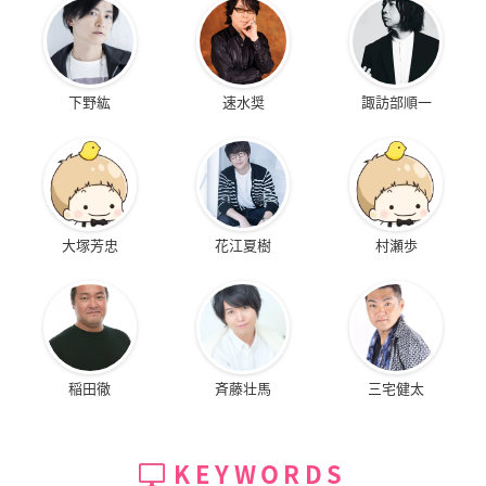
下野紘
速水奨
諏訪部順一
大塚芳忠
花江夏樹
村瀬歩
稲田徹
斉藤壮馬
三宅健太
KEYWORDS