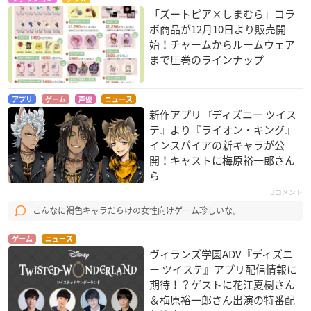
「ズートピア×しまむら」コラ
ボ商品が12月10日より販売開
始！チャームからルームウェア
まで圧巻のラインナップ
アプリ
ゲーム
声優
ニュース
新作アプリ『ディズニー ツイス
テ』より『ライオン・キング』
インスパイアの新キャラが公
開！キャストに梅原裕一郎さん
ら
3コメント
こんなに褐色キャラだらけの女性向けゲーム珍しいな。
ゲーム
ニュース
ヴィランズ学園ADV『ディズニ
ー ツイステ』アプリ配信情報に
期待！？ゲストに花江夏樹さん
＆梅原裕一郎さん出演の特番配