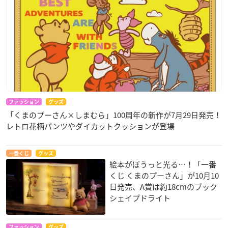
ファッション
グッズ
「くまのプーさん×しまむら」100周年の新作が7月29日発売！
レトロ花柄パンツやダイカットクッションが登場
一番くじ
グッズ
絵本がぽうっと光る…！「一番
くじ くまのプーさん」が10月10
日発売、A賞は約18cmのブック
シェイプドライト
ファッション
グッズ