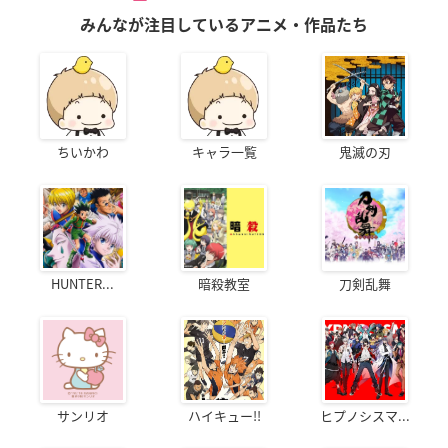
みんなが注目しているアニメ・作品たち
ちいかわ
キャラ一覧
鬼滅の刃
HUNTER...
暗殺教室
刀剣乱舞
サンリオ
ハイキュー!!
ヒプノシスマ...