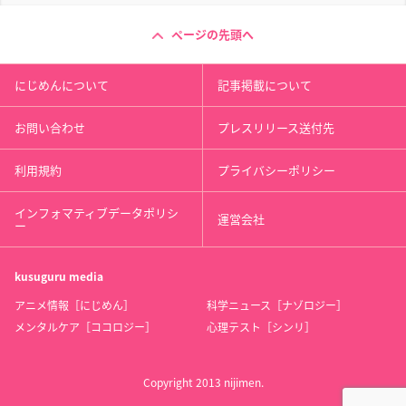
ページの先頭へ
にじめんについて
記事掲載について
お問い合わせ
プレスリリース送付先
利用規約
プライバシーポリシー
インフォマティブデータポリシ
運営会社
ー
kusuguru
media
アニメ情報［にじめん］
科学ニュース［ナゾロジー］
メンタルケア［ココロジー］
心理テスト［シンリ］
Copyright 2013 nijimen.