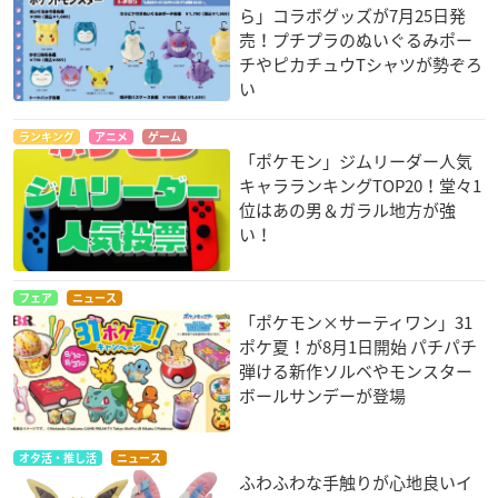
ら」コラボグッズが7月25日発
売！プチプラのぬいぐるみポー
チやピカチュウTシャツが勢ぞろ
い
ランキング
アニメ
ゲーム
「ポケモン」ジムリーダー人気
キャラランキングTOP20！堂々1
位はあの男＆ガラル地方が強
い！
フェア
ニュース
「ポケモン×サーティワン」31
ポケ夏！が8月1日開始 パチパチ
弾ける新作ソルベやモンスター
ボールサンデーが登場
オタ活・推し活
ニュース
ふわふわな手触りが心地良いイ