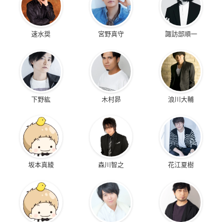
速水奨
宮野真守
諏訪部順一
下野紘
木村昴
浪川大輔
坂本真綾
森川智之
花江夏樹