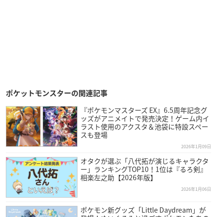
ポケットモンスターの関連記事
『ポケモンマスターズ EX』6.5周年記念グ
ッズがアニメイトで発売決定！ゲーム内イ
ラスト使用のアクスタ＆池袋に特設スペー
スも登場
2026年1月09日
オタクが選ぶ「八代拓が演じるキャラクタ
ー」ランキングTOP10！1位は『るろ剣』
相楽左之助【2026年版】
2026年1月06日
ポケモン新グッズ「Little Daydream」が