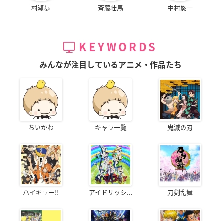
村瀬歩
斉藤壮馬
中村悠一
KEYWORDS
みんなが注目しているアニメ・作品たち
ちいかわ
キャラ一覧
鬼滅の刃
ハイキュー!!
アイドリッシ...
刀剣乱舞