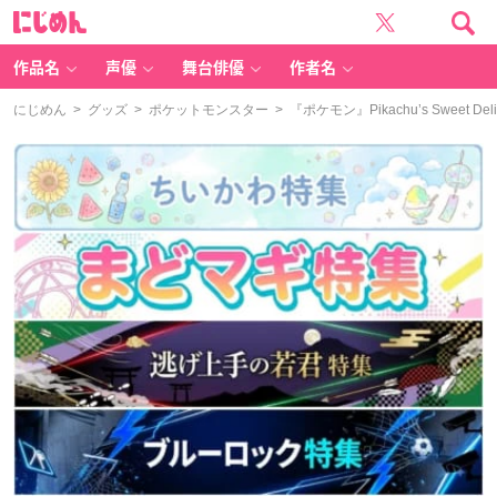
に
じ
め
ん
作品名
声優
舞台俳優
作者名
にじめん
>
グッズ
>
ポケットモンスター
> 『ポケモン』Pikachu’s Sw