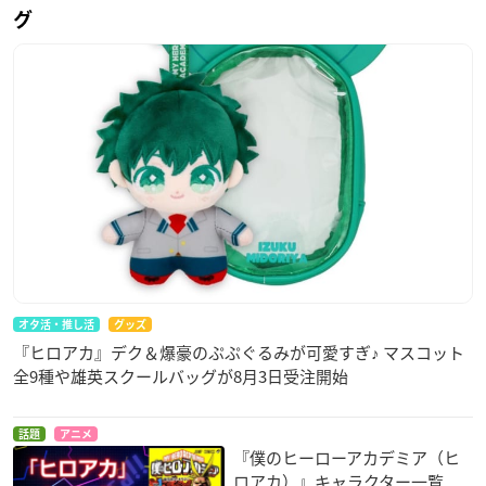
グ
オタ活・推し活
グッズ
『ヒロアカ』デク＆爆豪のぷぷぐるみが可愛すぎ♪ マスコット
全9種や雄英スクールバッグが8月3日受注開始
話題
アニメ
『僕のヒーローアカデミア（ヒ
ロアカ）』キャラクター一覧