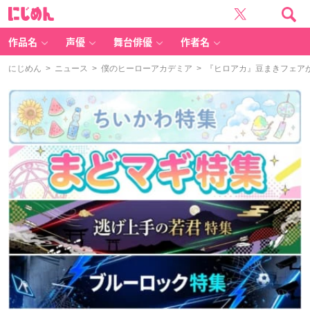
に
じ
め
ん
作品名
声優
舞台俳優
作者名
にじめん
>
ニュース
>
僕のヒーローアカデミア
> 『ヒロアカ』豆まきフェア