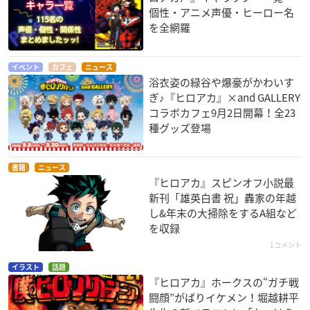
個性・アニメ声優・ヒーロー名
を全網羅
イベント
カフェ
ニュース
浴衣姿の緑谷や爆豪がかわいす
ぎ♪『ヒロアカ』×and GALLERY
コラボカフェ9月2日開幕！全23
種グッズ登場
書籍
ニュース
『ヒロアカ』スピンオフ小説最
新刊「雄英白書 祝」轟家の年越
し&年末の大掃除をするA組など
を収録
1コメント
イラスト
話題
『ヒロアカ』ホークスの“ガチ戦
闘顔”がばりイケメン！堀越耕平