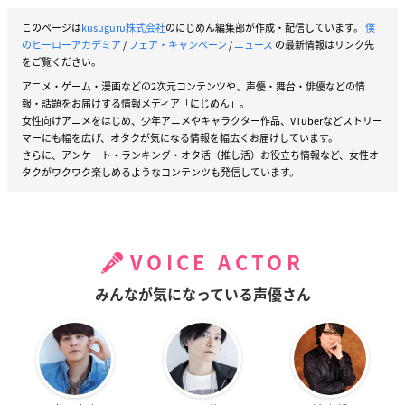
このページは
kusuguru株式会社
のにじめん編集部が作成・配信しています。
僕
のヒーローアカデミア
/
フェア・キャンペーン
/
ニュース
の最新情報はリンク先
をご覧ください。
アニメ・ゲーム・漫画などの2次元コンテンツや、声優・舞台・俳優などの情
報・話題をお届けする情報メディア「にじめん」。
女性向けアニメをはじめ、少年アニメやキャラクター作品、VTuberなどストリー
マーにも幅を広げ、オタクが気になる情報を幅広くお届けしています。
さらに、アンケート・ランキング・オタ活（推し活）お役立ち情報など、女性オ
タクがワクワク楽しめるようなコンテンツも発信しています。
VOICE ACTOR
みんなが気になっている声優さん