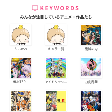
KEYWORDS
みんなが注目しているアニメ・作品たち
ちいかわ
キャラ一覧
鬼滅の刃
HUNTER...
アイドリッシ...
刀剣乱舞