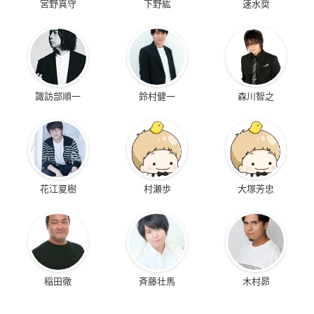
宮野真守
下野紘
速水奨
諏訪部順一
鈴村健一
森川智之
花江夏樹
村瀬歩
大塚芳忠
稲田徹
斉藤壮馬
木村昴