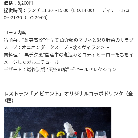
価格：8,200円
提供時間：ランチ 11:30〜15:00（L.O.14:00）／ディナー 17:3
0〜21:30（L.O.20:00）
コース内容
冷前菜：”雄英高校”仕立て 魚介類のマリネと彩り野菜のサラダ
スープ：オニオンダークスープ〜敵＜ヴィラン＞〜
肉料理：”黒デク風”国産牛の煮込みとロティ ヒーローたちをイ
メージしたガルニチュール
デザート：最終決戦 “天空の棺” デセールセレクション
レストラン「ア ビエント」オリジナルコラボドリンク（全
7種）