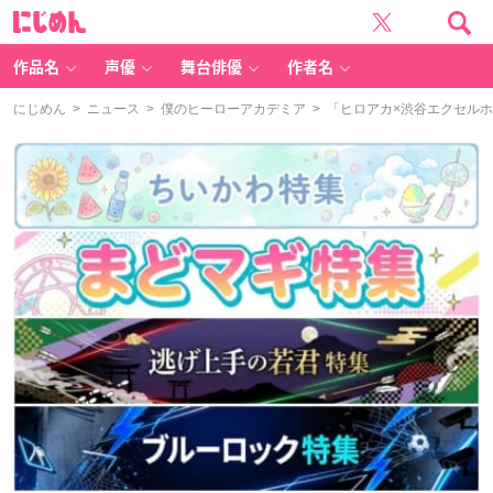
に
じ
め
ん
作品名
声優
舞台俳優
作者名
にじめん
>
ニュース
>
僕のヒーローアカデミア
> 「ヒロアカ×渋谷エクセルホ