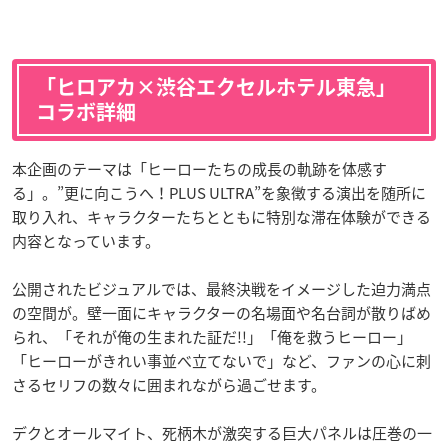
「ヒロアカ×渋谷エクセルホテル東急」
コラボ詳細
本企画のテーマは「ヒーローたちの成長の軌跡を体感す
る」。”更に向こうへ！PLUS ULTRA”を象徴する演出を随所に
取り入れ、キャラクターたちとともに特別な滞在体験ができる
内容となっています。
公開されたビジュアルでは、最終決戦をイメージした迫力満点
の空間が。壁一面にキャラクターの名場面や名台詞が散りばめ
られ、「それが俺の生まれた証だ!!」「俺を救うヒーロー」
「ヒーローがきれい事並べ立てないで」など、ファンの心に刺
さるセリフの数々に囲まれながら過ごせます。
デクとオールマイト、死柄木が激突する巨大パネルは圧巻の一