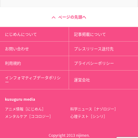
ページの先頭へ
にじめんについて
記事掲載について
お問い合わせ
プレスリリース送付先
利用規約
プライバシーポリシー
インフォマティブデータポリシ
運営会社
ー
kusuguru
media
アニメ情報［にじめん］
科学ニュース［ナゾロジー］
メンタルケア［ココロジー］
心理テスト［シンリ］
Copyright 2013 nijimen.