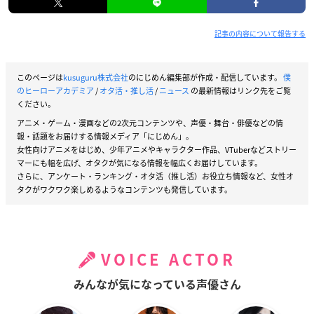
記事の内容について報告する
このページは
kusuguru株式会社
のにじめん編集部が作成・配信しています。
僕
のヒーローアカデミア
/
オタ活・推し活
/
ニュース
の最新情報はリンク先をご覧
ください。
アニメ・ゲーム・漫画などの2次元コンテンツや、声優・舞台・俳優などの情
報・話題をお届けする情報メディア「にじめん」。
女性向けアニメをはじめ、少年アニメやキャラクター作品、VTuberなどストリー
マーにも幅を広げ、オタクが気になる情報を幅広くお届けしています。
さらに、アンケート・ランキング・オタ活（推し活）お役立ち情報など、女性オ
タクがワクワク楽しめるようなコンテンツも発信しています。
VOICE ACTOR
みんなが気になっている声優さん