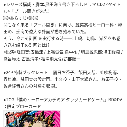
●シリーズ構成・脚本:黒田洋介書き下ろしドラマ CD2 <タイト
ル>「プール開きが来た!」
￼<あらすじ>￼￼
間もなく来る「プール開き」に向け、雄英高校ヒーロー科・峰
田の、崇高で遠大な計画が動き始めていた。
そう、今こそ計画 を実行する時――!上鳴、切島、瀬呂をも巻
き込む峰田の計画とは!?
<出演>峰田実:広橋涼 / 上鳴電気:畠中祐 / 切島鋭児郎:増田俊樹 /
瀬呂範太:古島清孝/ 相澤消太:諏訪部順一
●24P 特製ブックレット 麗日お茶子、飯田天哉、蛙吹梅雨、
轟焦凍、峰田実の設定画、出久役・山下大輝さん、お茶子役・
佐倉綾音さんの対談を収 録。
●TCG『僕のヒーローアカデミア タッグカードゲーム』BD&DV
D 限定プロモカード