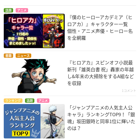
話題
アニメ
『僕のヒーローアカデミア（ヒ
ロアカ）』キャラクター一覧
個性・アニメ声優・ヒーロー名
を全網羅
書籍
ニュース
『ヒロアカ』スピンオフ小説最
新刊「雄英白書 祝」轟家の年越
し&年末の大掃除をするA組など
を収録
1コメント
ランキング
話題
アニメ
「ジャンプアニメの人気主人公
キャラ」ランキングTOP9！「銀
魂」坂田銀時と同率1位に輝いた
のは？