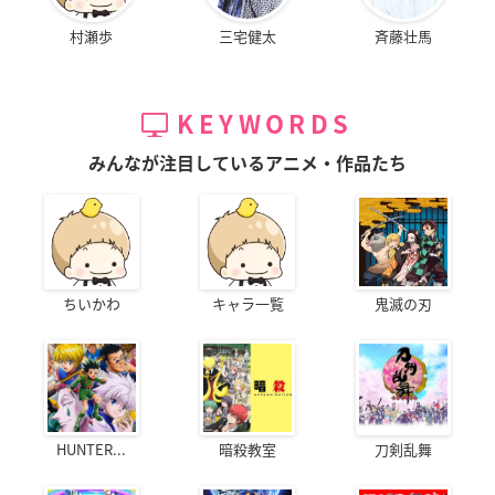
村瀬歩
三宅健太
斉藤壮馬
KEYWORDS
みんなが注目しているアニメ・作品たち
ちいかわ
キャラ一覧
鬼滅の刃
HUNTER...
暗殺教室
刀剣乱舞