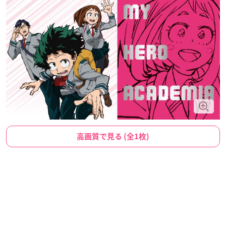
高画質で見る (全1枚)