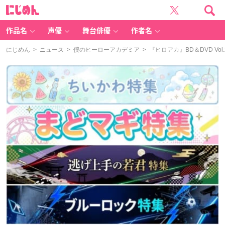
に
じ
め
ん
作品名
声優
舞台俳優
作者名
にじめん
>
ニュース
>
僕のヒーローアカデミア
> 『ヒロアカ』BD＆DVD 