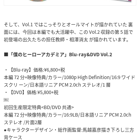
そして、Vol.1 ではこっそりとオールマイトが描かれていた 裏
面には、今回は本編でも大活躍中、この Vol.2 収録の第 5 話で
初登場の出久たちの担任教師・相澤消太 が描かれています。
■「僕のヒーローアカデミア」Blu-ray&DVD Vol.2
・【Blu-ray】価格:¥6,800+税
本編 72 分+映像特典/カラー/1080p High Definition/16:9 ワイド
スクリ ーン/日本語リニア PCM 2.0ch ステレオ/1 層
・【DVD】価格:¥5,800+税
￼
初回生産限定特典<BD/DVD 共通>
本編 72 分+映像特典/カラー/16:9LB/日本語リニア PCM 2.0ch
ステレオ /片面2層
●キャラクターデザイン・総作画監督:馬越嘉彦描き下ろし三方
背ケース