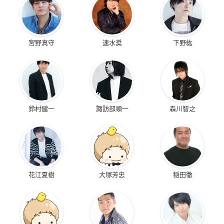
宮野真守
速水奨
下野紘
鈴村健一
諏訪部順一
森川智之
花江夏樹
大塚芳忠
稲田徹