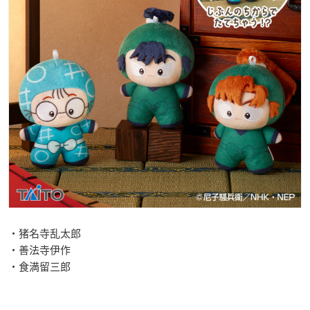
・猪名寺乱太郎
・善法寺伊作
・食満留三郎