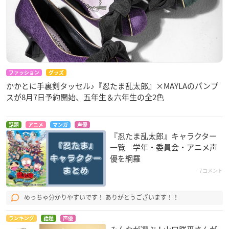
ファッション
グッズ
かかとに手裏剣タッセル♪『忍たま乱太郎』×MAYLAのパンプ
スが8月7日予約開始、五年生＆六年生の全2色
話題
アニメ
マンガ
声優
『忍たま乱太郎』キャラクター
一覧 学年・委員会・アニメ声
優を網羅
7コメント
めっちゃ分かりやすいです！ ありがとうございます！！
ランキング
話題
声優