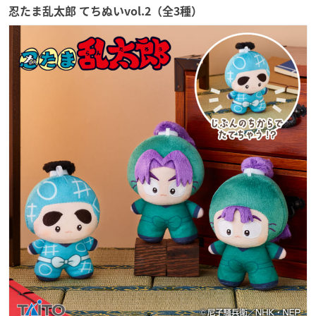
忍たま乱太郎 てちぬいvol.2（全3種）