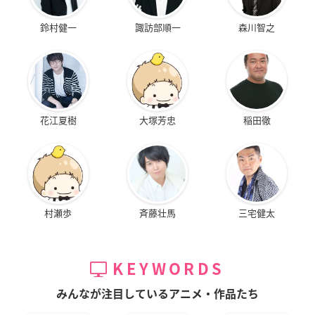
鈴村健一
諏訪部順一
森川智之
花江夏樹
大塚芳忠
稲田徹
村瀬歩
斉藤壮馬
三宅健太
KEYWORDS
みんなが注目しているアニメ・作品たち