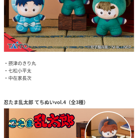
・摂津のきり丸
・七松小平太
・中在家長次
忍たま乱太郎 てちぬいvol.4（全3種）