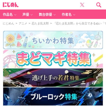
に
じ
め
ん
作品名
声優
舞台俳優
作者名
にじめん
>
アニメ
>
忍たま乱太郎
> 『忍たま乱太郎』から自立できるぬい「