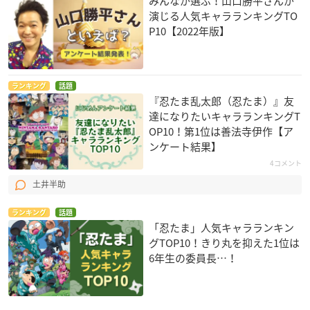
みんなが選ぶ！山口勝平さんが
演じる人気キャラランキングTO
P10【2022年版】
ランキング
話題
『忍たま乱太郎（忍たま）』友
達になりたいキャラランキングT
OP10！第1位は善法寺伊作【ア
ンケート結果】
4コメント
土井半助
ランキング
話題
「忍たま」人気キャラランキン
グTOP10！きり丸を抑えた1位は
6年生の委員長…！