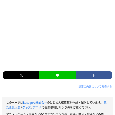
記事の内容について報告する
このページは
kusuguru株式会社
のにじめん編集部が作成・配信しています。
忍
たま乱太郎
/
グッズ
/
アニメ
の最新情報はリンク先をご覧ください。
アニメ・ゲーム・漫画などの2次元コンテンツや、声優・舞台・俳優などの情