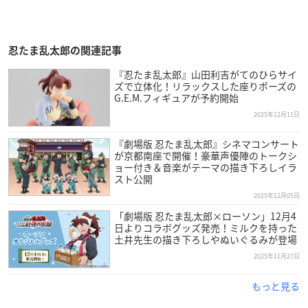
忍たま乱太郎の関連記事
『忍たま乱太郎』山田利吉がてのひらサイ
ズで立体化！リラックスした座りポーズの
G.E.M.フィギュアが予約開始
2025年12月11日
『劇場版 忍たま乱太郎』シネマコンサート
が京都南座で開催！豪華声優陣のトークシ
ョー付き＆音楽がテーマの描き下ろしイラ
スト公開
2025年12月05日
「劇場版 忍たま乱太郎×ローソン」12月4
日よりコラボグッズ発売！ミルクを持った
土井先生の描き下ろしやぬいぐるみが登場
2025年11月27日
もっと見る