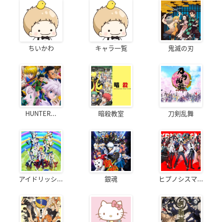
ちいかわ
キャラ一覧
鬼滅の刃
HUNTER...
暗殺教室
刀剣乱舞
アイドリッシ...
銀魂
ヒプノシスマ...