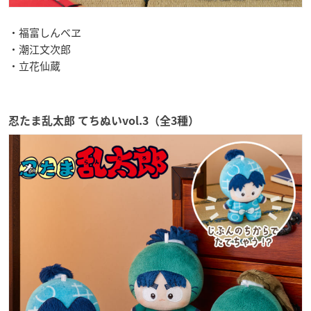
・福富しんべヱ
・潮江文次郎
・立花仙蔵
忍たま乱太郎 てちぬいvol.3（全3種）