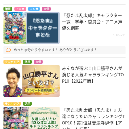
話題
アニメ
マンガ
声優
『忍たま乱太郎』キャラクター
一覧 学年・委員会・アニメ声
優を網羅
7コメント
めっちゃ分かりやすいです！ ありがとうございます！！
ランキング
話題
声優
みんなが選ぶ！山口勝平さんが
演じる人気キャラランキングTO
P10【2022年版】
ランキング
話題
『忍たま乱太郎（忍たま）』友
達になりたいキャラランキングT
OP10！第1位は善法寺伊作【ア
ンケート結果】