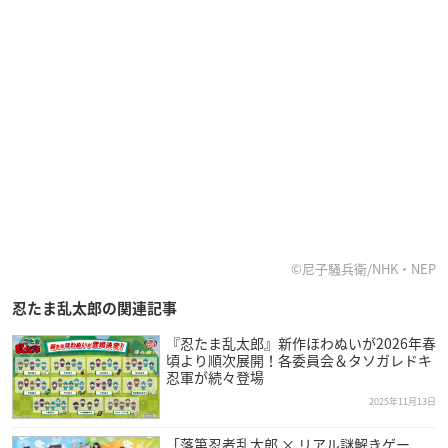
©尼子騒兵衛/NHK・NEP
忍たま乱太郎の関連記事
『忍たま乱太郎』新作ほわぬいが2026年春
頃より順次展開！各委員会＆タソガレドキ
忍軍が続々登場
2025年11月13日
「落第忍者乱太郎 × リアル謎解きゲー