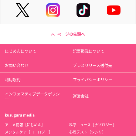
ページの先頭へ
にじめんについて
記事掲載について
お問い合わせ
プレスリリース送付先
利用規約
プライバシーポリシー
インフォマティブデータポリシ
運営会社
ー
kusuguru
media
アニメ情報［にじめん］
科学ニュース［ナゾロジー］
メンタルケア［ココロジー］
心理テスト［シンリ］