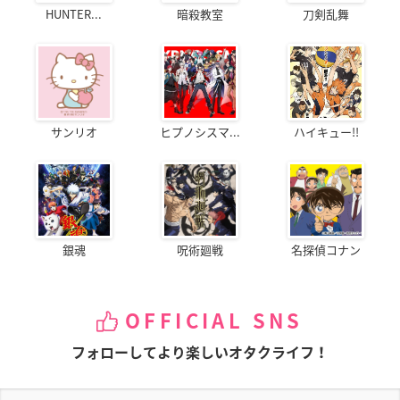
HUNTER...
暗殺教室
刀剣乱舞
サンリオ
ヒプノシスマ...
ハイキュー!!
銀魂
呪術廻戦
名探偵コナン
OFFICIAL SNS
フォローしてより楽しいオタクライフ！