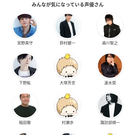
みんなが気になっている声優さん
宮野真守
鈴村健一
森川智之
下野紘
大塚芳忠
速水奨
稲田徹
村瀬歩
諏訪部順一