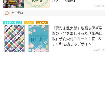
4コメント
土井半助
オタ活・推し活
グッズ
ニュース
『忍たま乱太郎』私服＆忍術学
園の正門をあしらった「御朱印
帳」予約受付スタート！使いや
すく和を感じるデザイン
2コメント