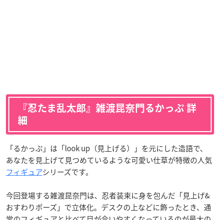
『忍たま乱太郎』雑渡昆奈門るかっぷ 詳
細
「るかっぷ」は「look up（見上げる）」を元にした造語で、
あなたを見上げて見つめているような可愛い仕草が特徴の人気
フィギュア
シリーズです。
今回登場する雑渡昆奈門は、忍者装束に身を包んだ「見上げ&
おすわりポーズ」で立体化。デスクの上などに飾ったとき、通
常のフィギュアと比べて目が合いやすくなっているのが最大の