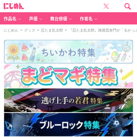
に
じ
め
ん
作品名
声優
舞台俳優
作者名
にじめん
>
グッズ
>
忍たま乱太郎
> 『忍たま乱太郎』雑渡昆奈門が「るかっぷ