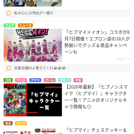
私の心には帝统が一番だ
フェア
ニュース
「ヒプマイ×イオン」コラボが8
月7日開催！エプロン姿の18人が
勢揃いでグッズ＆景品キャンペ
ーンも
4コメント
対象店舗はよ教えてくれ😭😭😭
話題
アニメ
アプリ
ゲーム
音楽CD
声優
【2026年最新】『ヒプノシスマ
イク（ヒプマイ）』キャラクタ
ー一覧！アニメのオリジナルキ
ャラ情報も◎
食品
グッズ
『ヒプマイ』チェスクッキー＆