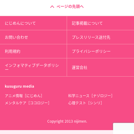
ページの先頭へ
にじめんについて
記事掲載について
お問い合わせ
プレスリリース送付先
利用規約
プライバシーポリシー
インフォマティブデータポリシ
運営会社
ー
kusuguru
media
アニメ情報［にじめん］
科学ニュース［ナゾロジー］
メンタルケア［ココロジー］
心理テスト［シンリ］
Copyright 2013 nijimen.