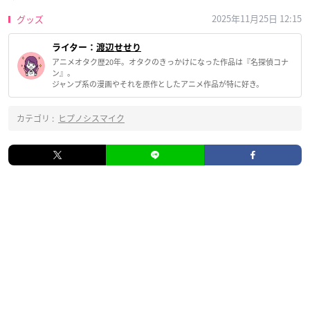
2025年11月25日 12:15
グッズ
ライター：
渡辺せせり
アニメオタク歴20年。オタクのきっかけになった作品は『名探偵コナ
ン』。
ジャンプ系の漫画やそれを原作としたアニメ作品が特に好き。
カテゴリ :
ヒプノシスマイク