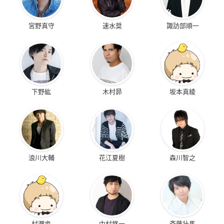
宮野真守
速水奨
諏訪部順一
下野紘
木村昴
坂本真綾
浪川大輔
花江夏樹
森川智之
村瀬歩
中村悠一
斉藤壮馬