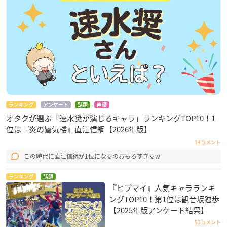
ランキング
アンケート
話題
声優
オタクが選ぶ「速水奨が演じるキャラ」ランキングTOP10！1
位は『炎の蜃気楼』直江信綱【2026年版】
14コメント
この時代に直江信綱が1位になるのおもろすぎるw
ランキング
話題
『ヒプマイ』人気キャラランキ
ングTOP10！第1位は観音坂独歩
【2025年版アンケート結果】
53コメント