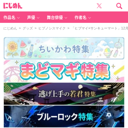
に
じ
め
ん
作品名
声優
舞台俳優
作者名
にじめん
>
グッズ
>
ヒプノシスマイク
> 「ヒプマイ×サンキューマート」12