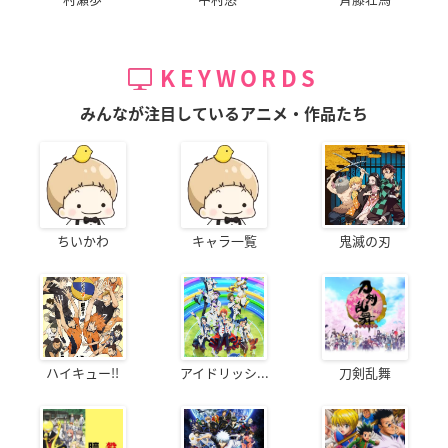
KEYWORDS
みんなが注目しているアニメ・作品たち
ちいかわ
キャラ一覧
鬼滅の刃
ハイキュー!!
アイドリッシ...
刀剣乱舞