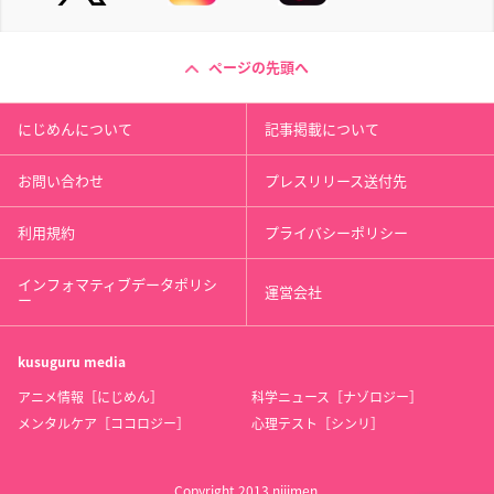
ページの先頭へ
にじめんについて
記事掲載について
お問い合わせ
プレスリリース送付先
利用規約
プライバシーポリシー
インフォマティブデータポリシ
運営会社
ー
kusuguru
media
アニメ情報［にじめん］
科学ニュース［ナゾロジー］
メンタルケア［ココロジー］
心理テスト［シンリ］
Copyright 2013 nijimen.