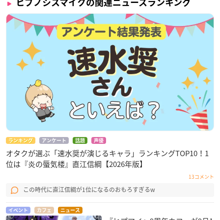
ヒプノシスマイクの関連ニュースランキング
ランキング
アンケート
話題
声優
オタクが選ぶ「速水奨が演じるキャラ」ランキングTOP10！1
位は『炎の蜃気楼』直江信綱【2026年版】
13コメント
この時代に直江信綱が1位になるのおもろすぎるw
イベント
カフェ
ニュース