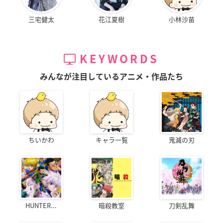
三宅健太
花江夏樹
小林沙苗
KEYWORDS
みんなが注目しているアニメ・作品たち
ちいかわ
キャラ一覧
鬼滅の刃
HUNTER...
暗殺教室
刀剣乱舞