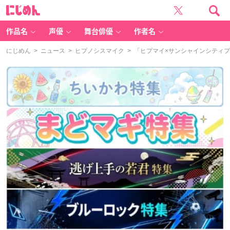
に
じ
め
ん
作品名
声優
舞台俳優
作者名
にじめん
>
ニュース
>
ヒプノシスマイク
> 「ヒプマイ×サンシャインシティ