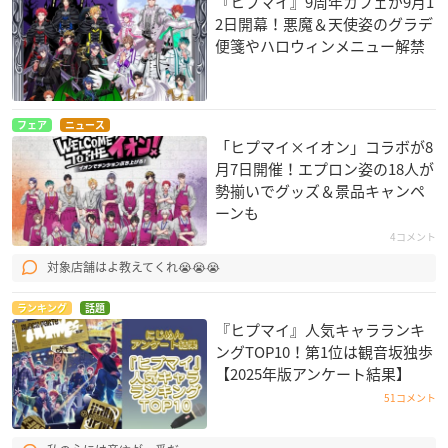
『ヒプマイ』9周年カフェが9月1
2日開幕！悪魔＆天使姿のグラデ
便箋やハロウィンメニュー解禁
フェア
ニュース
「ヒプマイ×イオン」コラボが8
月7日開催！エプロン姿の18人が
勢揃いでグッズ＆景品キャンペ
ーンも
4コメント
対象店舗はよ教えてくれ😭😭😭
ランキング
話題
『ヒプマイ』人気キャラランキ
ングTOP10！第1位は観音坂独歩
【2025年版アンケート結果】
51コメント