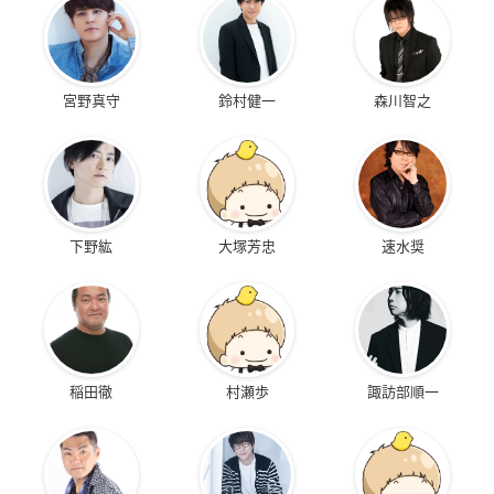
宮野真守
鈴村健一
森川智之
下野紘
大塚芳忠
速水奨
稲田徹
村瀬歩
諏訪部順一