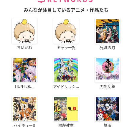
みんなが注目しているアニメ・作品たち
ちいかわ
キャラ一覧
鬼滅の刃
HUNTER...
アイドリッシ...
刀剣乱舞
ハイキュー!!
暗殺教室
銀魂