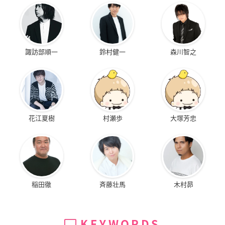
諏訪部順一
鈴村健一
森川智之
花江夏樹
村瀬歩
大塚芳忠
稲田徹
斉藤壮馬
木村昴
KEYWORDS