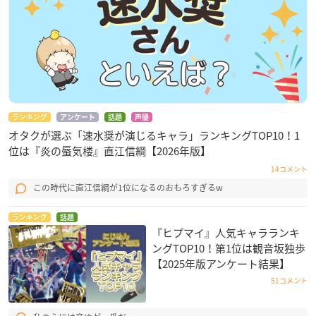
ランキング
アンケート
話題
声優
オタクが選ぶ「速水奨が演じるキャラ」ランキングTOP10！1
位は『炎の蜃気楼』直江信綱【2026年版】
14コメント
この時代に直江信綱が1位になるのおもろすぎるw
ランキング
話題
『ヒプマイ』人気キャラランキ
ングTOP10！第1位は観音坂独歩
【2025年版アンケート結果】
51コメント