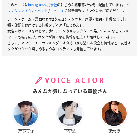
このページは
kusuguru株式会社
のにじめん編集部が作成・配信しています。
ヒ
プノシスマイク
/
イベント
/
ニュース
の最新情報はリンク先をご覧ください。
アニメ・ゲーム・漫画などの2次元コンテンツや、声優・舞台・俳優などの情
報・話題をお届けする情報メディア「にじめん」。
女性向けアニメをはじめ、少年アニメやキャラクター作品、VTuberなどストリー
マーにも幅を広げ、オタクが気になる情報を幅広くお届けしています。
さらに、アンケート・ランキング・オタ活（推し活）お役立ち情報など、女性オ
タクがワクワク楽しめるようなコンテンツも発信しています。
VOICE ACTOR
みんなが気になっている声優さん
宮野真守
下野紘
速水奨