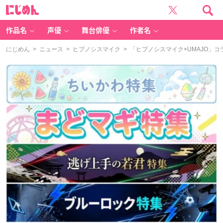
に
じ
め
ん
作品名
声優
舞台俳優
作者名
にじめん
>
ニュース
>
ヒプノシスマイク
> 「ヒプノシスマイク×UMAJO