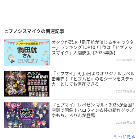
ヒプノシスマイクの関連記事
オタクが選ぶ「駒田航が演じるキャラクタ
ー」ランキングTOP10！1位は『ヒプノシ
スマイク』入間銃兎【2025年版】
2025年9月05日
『ヒプマイ』9月5日よりオリジナルラベル
缶発売！『ヒプムビ』の名シーンをステッ
カーとしても保存できる
2025年8月28日
『ヒプマイ』レペゼン マルイ2025が全国7
店舗で開催！ハロウィン衣装の新作グッズ
やもちころりんが登場
2025年8月22日
もっと見る