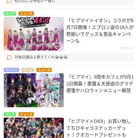
私の心には帝统が一番だ
フェア
ニュース
「ヒプマイ×イオン」コラボが8
月7日開催！エプロン姿の18人が
勢揃いでグッズ＆景品キャンペ
ーンも
4コメント
対象店舗はよ教えてくれ😭😭😭
イベント
カフェ
ニュース
『ヒプマイ』9周年カフェが9月1
2日開幕！悪魔＆天使姿のグラデ
便箋やハロウィンメニュー解禁
フェア
ニュース
「ヒプマイ×OIOI」お買い物し
てちびキャラステッカーゲッ
ト！クオカードプレゼントも