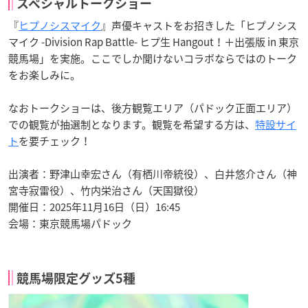
スペシャルトークショー
『
ヒプノシスマイク
』声優キャストをお招きした「ヒプノシス
マイク -Division Rap Battle- ヒプ生 Hangout！＋出張版 in 東京
競馬場」を実施。ここでしか聞けないコラボならではのトーク
をお楽しみに。
なおトークショーは、後方観覧エリア（パドック正面エリア）
での観覧が抽選制となります。観覧を希望する方は、
特設サイ
ト
を要チェック！
出演者：野津山幸宏さん（有栖川帝統役）、白井悠介さん（神
宮寺寂雷役）、竹内栄治さん（天国獄役）
開催日：2025年11月16日（日）16:45
会場：東京競馬場パドック
競馬場限定グッズ5種