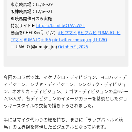
東京競馬場：11/8～29
阪神競馬場：12/6～21
※競馬開催日のみ実施
特設サイト▶
https://t.co/LbO1AVcW2L
動画をCHECK👀👇（1/2）
#ヒプマイ
#ヒプムビ
#UMAJO_ヒ
プマイ
#UMAJO
#JRA
pic.twitter.com/xgxqgLhfWO
— UMAJO (@umajo_jra)
October 9, 2025
今回のコラボでは、イケブクロ・ディビジョン、ヨコハマ・デ
ィビジョン、シブヤ・ディビジョン、シンジュク・ディビジョ
ン、オオサカ・ディビジョン、ナゴヤ・ディビジョンの全6チー
ム18人が、各ディビジョンのイメージカラーを基調としたジョ
ッキースタイルの衣装で描き下ろされました。
手にはマイク代わりの鞭を持ち、まさに「ラップバトル×競
馬」の世界観を体現したビジュアルとなっています。