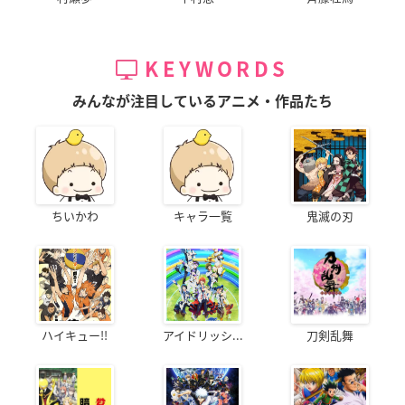
KEYWORDS
みんなが注目しているアニメ・作品たち
ちいかわ
キャラ一覧
鬼滅の刃
ハイキュー!!
アイドリッシ...
刀剣乱舞