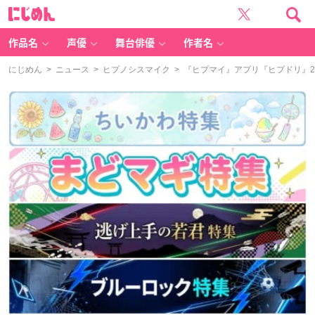
に
じ
め
ん
作品名
声優
舞台俳優
作者名
にじめん
>
ニュース
>
ヒプノシスマイク
> 『ヒプマイ』アプリ『ヒプドリ』2