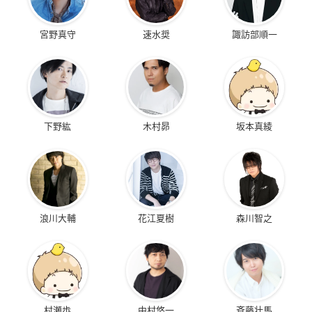
宮野真守
速水奨
諏訪部順一
下野紘
木村昴
坂本真綾
浪川大輔
花江夏樹
森川智之
村瀬歩
中村悠一
斉藤壮馬