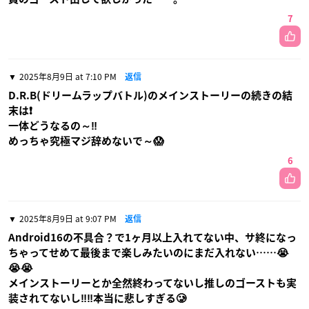
7
2025年8月9日 at 7:10 PM
返信
D.R.B(ドリームラップバトル)のメインストーリーの続きの結
末は❗
一体どうなるの～‼️
めっちゃ究極マジ辞めないで～😱
6
2025年8月9日 at 9:07 PM
返信
Android16の不具合？で1ヶ月以上入れてない中、サ終になっ
ちゃってせめて最後まで楽しみたいのにまだ入れない……😭
😭😭
メインストーリーとか全然終わってないし推しのゴーストも実
装されてないし‼️‼️本当に悲しすぎる🥲