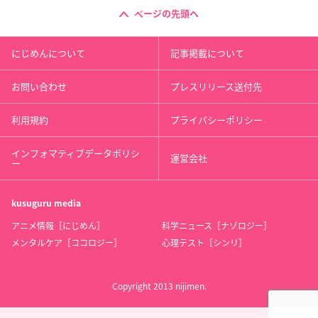
ページの先頭へ
にじめんについて
記事掲載について
お問い合わせ
プレスリリース送付先
利用規約
プライバシーポリシー
インフォマティブデータポリシ
運営会社
ー
kusuguru
media
アニメ情報［にじめん］
科学ニュース［ナゾロジー］
メンタルケア［ココロジー］
心理テスト［シンリ］
Copyright 2013 nijimen.