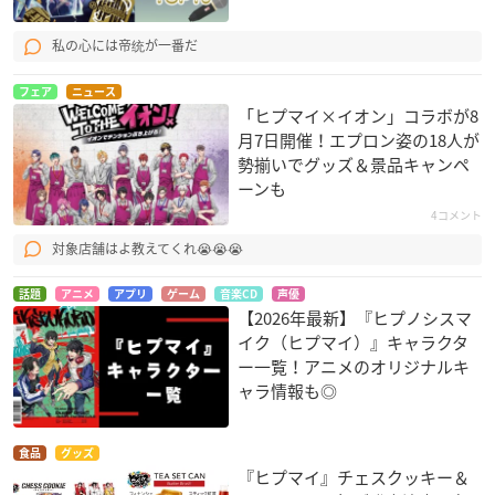
私の心には帝统が一番だ
フェア
ニュース
「ヒプマイ×イオン」コラボが8
月7日開催！エプロン姿の18人が
勢揃いでグッズ＆景品キャンペ
ーンも
4コメント
対象店舗はよ教えてくれ😭😭😭
話題
アニメ
アプリ
ゲーム
音楽CD
声優
【2026年最新】『ヒプノシスマ
イク（ヒプマイ）』キャラクタ
ー一覧！アニメのオリジナルキ
ャラ情報も◎
食品
グッズ
『ヒプマイ』チェスクッキー＆