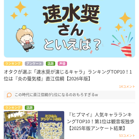
ランキング
アンケート
話題
声優
オタクが選ぶ「速水奨が演じるキャラ」ランキングTOP10！1
位は『炎の蜃気楼』直江信綱【2026年版】
14コメント
この時代に直江信綱が1位になるのおもろすぎるw
ランキング
話題
『ヒプマイ』人気キャラランキ
ングTOP10！第1位は観音坂独歩
【2025年版アンケート結果】
53コメント